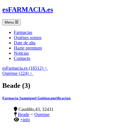
es
FARMACIA
.es
Menu
Farmacias
Quiénes somos
Date de alta
Hazte premium
Noticias
Contacto
esFarmacia.es (16512) >
Ourense (224) >
Beade (3)
Farmacia Sanmiguel Guitian,purificacion
Caudillo,43, 32431
Beade
<
Ourense
+info