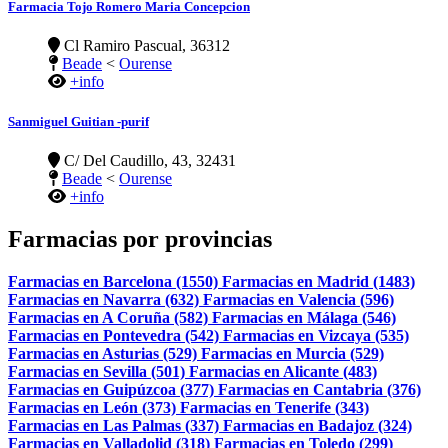
Farmacia Tojo Romero Maria Concepcion
Cl Ramiro Pascual, 36312
Beade
<
Ourense
+info
Sanmiguel Guitian -purif
C/ Del Caudillo, 43, 32431
Beade
<
Ourense
+info
Farmacias por provincias
Farmacias en Barcelona (1550)
Farmacias en Madrid (1483)
Farmacias en Navarra (632)
Farmacias en Valencia (596)
Farmacias en A Coruña (582)
Farmacias en Málaga (546)
Farmacias en Pontevedra (542)
Farmacias en Vizcaya (535)
Farmacias en Asturias (529)
Farmacias en Murcia (529)
Farmacias en Sevilla (501)
Farmacias en Alicante (483)
Farmacias en Guipúzcoa (377)
Farmacias en Cantabria (376)
Farmacias en León (373)
Farmacias en Tenerife (343)
Farmacias en Las Palmas (337)
Farmacias en Badajoz (324)
Farmacias en Valladolid (318)
Farmacias en Toledo (299)