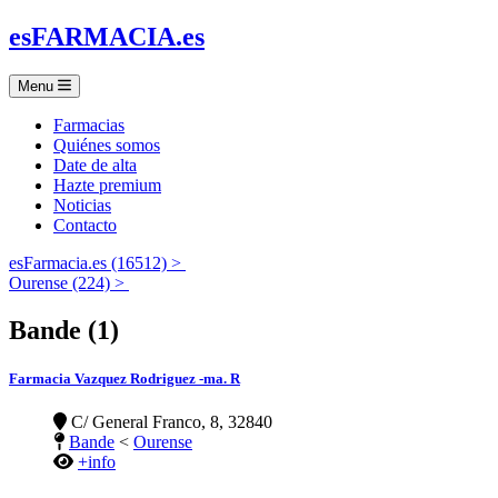
es
FARMACIA
.es
Menu
Farmacias
Quiénes somos
Date de alta
Hazte premium
Noticias
Contacto
esFarmacia.es (16512) >
Ourense (224) >
Bande (1)
Farmacia Vazquez Rodriguez -ma. R
C/ General Franco, 8, 32840
Bande
<
Ourense
+info