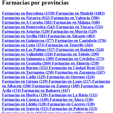
Farmacias por provincias
Farmacias en Barcelona (1550)
Farmacias en Madrid (1483)
Farmacias en Navarra (632)
Farmacias en Valencia (596)
Farmacias en A Coruña (582)
Farmacias en Málaga (546)
Farmacias en Pontevedra (542)
Farmacias en Vizcaya (535)
Farmacias en Asturias (529)
Farmacias en Murcia (529)
Farmacias en Sevilla (501)
Farmacias en Alicante (483)
Farmacias en Guipúzcoa (377)
Farmacias en Cantabria (376)
Farmacias en León (373)
Farmacias en Tenerife (343)
Farmacias en Las Palmas (337)
Farmacias en Badajoz (324)
Farmacias en Valladolid (318)
Farmacias en Toledo (299)
Farmacias en Salamanca (289)
Farmacias en Córdoba (273)
Farmacias en Granada (264)
Farmacias en Almería (258)
Farmacias en Burgos (252)
Farmacias en Ciudad Real (251)
Farmacias en Tarragona (250)
Farmacias en Zaragoza (247)
Farmacias en Cádiz (229)
Farmacias en Ourense (224)
Farmacias en Girona (219)
Farmacias en Lugo (217)
Farmacias
en Albacete (196)
Farmacias en Zamora (189)
Farmacias en
Ávila (174)
Farmacias en Baleares (167)
Farmacias en Huelva (159)
Farmacias en La Rioja (152)
Farmacias en Cuenca (149)
Farmacias en Álava (136)
Farmacias en Lleida (128)
Farmacias en Cáceres (120)
Farmacias en Segovia (115)
Farmacias en Palencia (113)