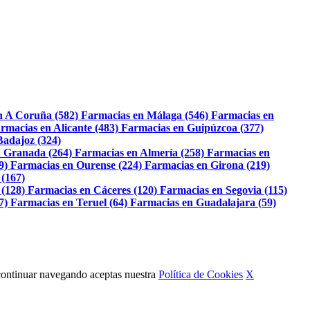
n A Coruña (582)
Farmacias en Málaga (546)
Farmacias en
rmacias en Alicante (483)
Farmacias en Guipúzcoa (377)
Badajoz (324)
 Granada (264)
Farmacias en Almería (258)
Farmacias en
9)
Farmacias en Ourense (224)
Farmacias en Girona (219)
 (167)
 (128)
Farmacias en Cáceres (120)
Farmacias en Segovia (115)
7)
Farmacias en Teruel (64)
Farmacias en Guadalajara (59)
Al continuar navegando aceptas nuestra
Política de Cookies
X