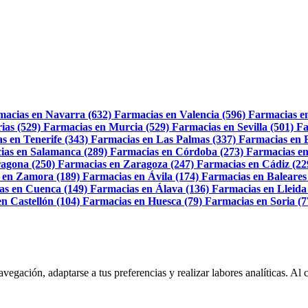
macias en Navarra (632)
Farmacias en Valencia (596)
Farmacias e
ias (529)
Farmacias en Murcia (529)
Farmacias en Sevilla (501)
Fa
s en Tenerife (343)
Farmacias en Las Palmas (337)
Farmacias en 
ias en Salamanca (289)
Farmacias en Córdoba (273)
Farmacias en
agona (250)
Farmacias en Zaragoza (247)
Farmacias en Cádiz (22
 en Zamora (189)
Farmacias en Ávila (174)
Farmacias en Baleares
as en Cuenca (149)
Farmacias en Álava (136)
Farmacias en Lleida
n Castellón (104)
Farmacias en Huesca (79)
Farmacias en Soria (7
navegación, adaptarse a tus preferencias y realizar labores analíticas. 