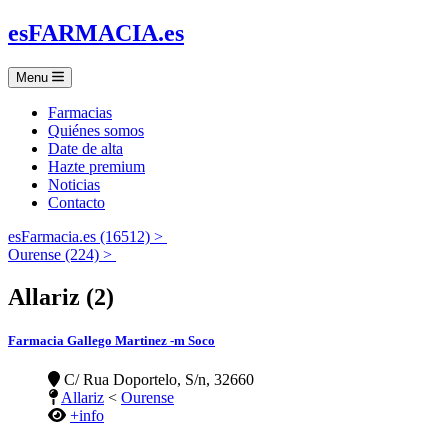
es
FARMACIA
.es
Menu
Farmacias
Quiénes somos
Date de alta
Hazte premium
Noticias
Contacto
esFarmacia.es (16512) >
Ourense (224) >
Allariz (2)
Farmacia Gallego Martinez -m Soco
C/ Rua Doportelo, S/n, 32660
Allariz
<
Ourense
+info