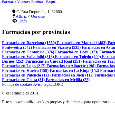
Farmacia Vilanova Rumbao - Raquel
C/ Rua Doportelo, 1, 32660
Allariz
<
Ourense
+info
Farmacias por provincias
Farmacias en Barcelona (1550)
Farmacias en Madrid (1483)
Far
Pontevedra (542)
Farmacias en Vizcaya (535)
Farmacias en Astur
Farmacias en Cantabria (376)
Farmacias en León (373)
Farmacia
Farmacias en Valladolid (318)
Farmacias en Toledo (299)
Farmac
Burgos (252)
Farmacias en Ciudad Real (251)
Farmacias en Tarr
Farmacias en Lugo (217)
Farmacias en Albacete (196)
Farmacias
Farmacias en Huelva (159)
Farmacias en La Rioja (152)
Farmaci
Farmacias en Palencia (113)
Farmacias en Jaén (111)
Farmacias e
Farmacias en Ceuta (31)
Farmacias en Melilla (22)
Política de cookies
Aviso legal/LOPD
© esFarmacia.es 2014
Este sitio web utiliza cookies propias y de terceros para optimizar tu 