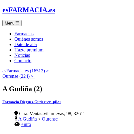
es
FARMACIA
.es
Menu
Farmacias
Quiénes somos
Date de alta
Hazte premium
Noticias
Contacto
esFarmacia.es (16512) >
Ourense (224) >
A Gudiña (2)
Farmacia Dieguez Gutierrez -pilar
Ctra. Ventas-villardevas, 98, 32611
A Gudiña
<
Ourense
+info