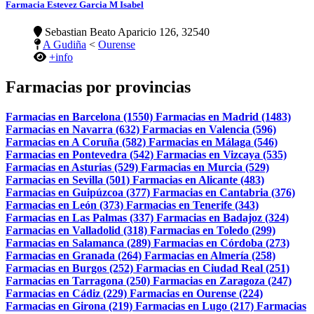
Farmacia Estevez Garcia M Isabel
Sebastian Beato Aparicio 126, 32540
A Gudiña
<
Ourense
+info
Farmacias por provincias
Farmacias en Barcelona (1550)
Farmacias en Madrid (1483)
Farmacias en Navarra (632)
Farmacias en Valencia (596)
Farmacias en A Coruña (582)
Farmacias en Málaga (546)
Farmacias en Pontevedra (542)
Farmacias en Vizcaya (535)
Farmacias en Asturias (529)
Farmacias en Murcia (529)
Farmacias en Sevilla (501)
Farmacias en Alicante (483)
Farmacias en Guipúzcoa (377)
Farmacias en Cantabria (376)
Farmacias en León (373)
Farmacias en Tenerife (343)
Farmacias en Las Palmas (337)
Farmacias en Badajoz (324)
Farmacias en Valladolid (318)
Farmacias en Toledo (299)
Farmacias en Salamanca (289)
Farmacias en Córdoba (273)
Farmacias en Granada (264)
Farmacias en Almería (258)
Farmacias en Burgos (252)
Farmacias en Ciudad Real (251)
Farmacias en Tarragona (250)
Farmacias en Zaragoza (247)
Farmacias en Cádiz (229)
Farmacias en Ourense (224)
Farmacias en Girona (219)
Farmacias en Lugo (217)
Farmacias