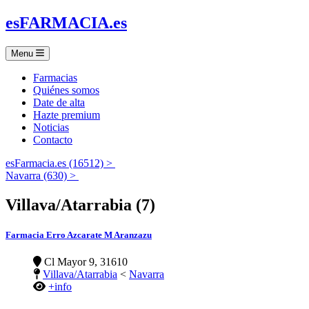
es
FARMACIA
.es
Menu
Farmacias
Quiénes somos
Date de alta
Hazte premium
Noticias
Contacto
esFarmacia.es (16512) >
Navarra (630) >
Villava/Atarrabia (7)
Farmacia Erro Azcarate M Aranzazu
Cl Mayor 9, 31610
Villava/Atarrabia
<
Navarra
+info