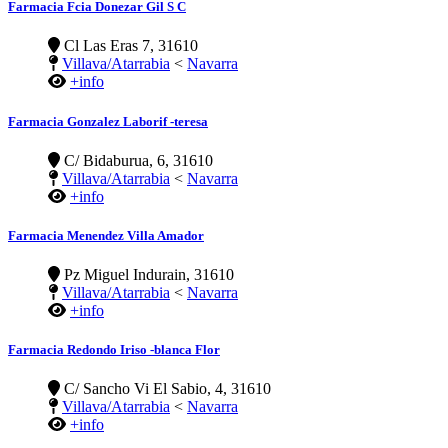
Farmacia Fcia Donezar Gil S C
Cl Las Eras 7, 31610
Villava/Atarrabia
<
Navarra
+info
Farmacia Gonzalez Laborif -teresa
C/ Bidaburua, 6, 31610
Villava/Atarrabia
<
Navarra
+info
Farmacia Menendez Villa Amador
Pz Miguel Indurain, 31610
Villava/Atarrabia
<
Navarra
+info
Farmacia Redondo Iriso -blanca Flor
C/ Sancho Vi El Sabio, 4, 31610
Villava/Atarrabia
<
Navarra
+info