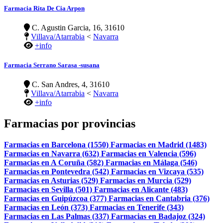
Farmacia Rita De Cia Arpon
C. Agustin Garcia, 16, 31610
Villava/Atarrabia
<
Navarra
+info
Farmacia Serrano Sarasa -susana
C. San Andres, 4, 31610
Villava/Atarrabia
<
Navarra
+info
Farmacias por provincias
Farmacias en Barcelona (1550)
Farmacias en Madrid (1483)
Farmacias en Navarra (632)
Farmacias en Valencia (596)
Farmacias en A Coruña (582)
Farmacias en Málaga (546)
Farmacias en Pontevedra (542)
Farmacias en Vizcaya (535)
Farmacias en Asturias (529)
Farmacias en Murcia (529)
Farmacias en Sevilla (501)
Farmacias en Alicante (483)
Farmacias en Guipúzcoa (377)
Farmacias en Cantabria (376)
Farmacias en León (373)
Farmacias en Tenerife (343)
Farmacias en Las Palmas (337)
Farmacias en Badajoz (324)