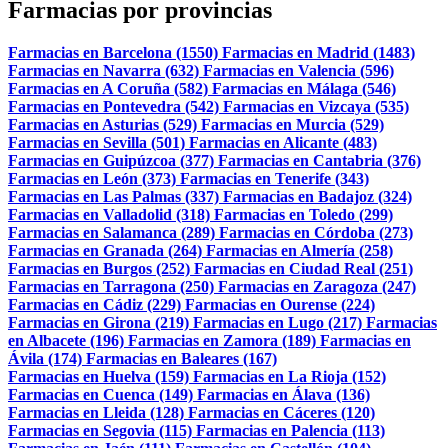
Farmacias por provincias
Farmacias en Barcelona (1550)
Farmacias en Madrid (1483)
Farmacias en Navarra (632)
Farmacias en Valencia (596)
Farmacias en A Coruña (582)
Farmacias en Málaga (546)
Farmacias en Pontevedra (542)
Farmacias en Vizcaya (535)
Farmacias en Asturias (529)
Farmacias en Murcia (529)
Farmacias en Sevilla (501)
Farmacias en Alicante (483)
Farmacias en Guipúzcoa (377)
Farmacias en Cantabria (376)
Farmacias en León (373)
Farmacias en Tenerife (343)
Farmacias en Las Palmas (337)
Farmacias en Badajoz (324)
Farmacias en Valladolid (318)
Farmacias en Toledo (299)
Farmacias en Salamanca (289)
Farmacias en Córdoba (273)
Farmacias en Granada (264)
Farmacias en Almería (258)
Farmacias en Burgos (252)
Farmacias en Ciudad Real (251)
Farmacias en Tarragona (250)
Farmacias en Zaragoza (247)
Farmacias en Cádiz (229)
Farmacias en Ourense (224)
Farmacias en Girona (219)
Farmacias en Lugo (217)
Farmacias
en Albacete (196)
Farmacias en Zamora (189)
Farmacias en
Ávila (174)
Farmacias en Baleares (167)
Farmacias en Huelva (159)
Farmacias en La Rioja (152)
Farmacias en Cuenca (149)
Farmacias en Álava (136)
Farmacias en Lleida (128)
Farmacias en Cáceres (120)
Farmacias en Segovia (115)
Farmacias en Palencia (113)