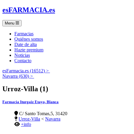
es
FARMACIA
.es
Menu
Farmacias
Quiénes somos
Date de alta
Hazte premium
Noticias
Contacto
esFarmacia.es (16512) >
Navarra (630) >
Urroz-Villa (1)
Farmacia Iturgaiz Etayo, Blanca
C/ Santo Tomas,5, 31420
Urroz-Villa
<
Navarra
+info