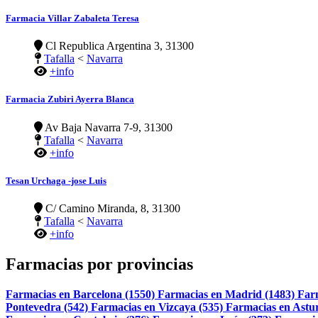
Farmacia Villar Zabaleta Teresa
Cl Republica Argentina 3, 31300
Tafalla
<
Navarra
+info
Farmacia Zubiri Ayerra Blanca
Av Baja Navarra 7-9, 31300
Tafalla
<
Navarra
+info
Tesan Urchaga -jose Luis
C/ Camino Miranda, 8, 31300
Tafalla
<
Navarra
+info
Farmacias por provincias
Farmacias en Barcelona (1550)
Farmacias en Madrid (1483)
Far
Pontevedra (542)
Farmacias en Vizcaya (535)
Farmacias en Astur