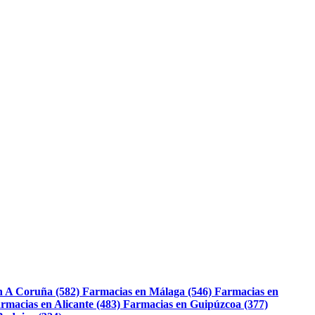
n A Coruña (582)
Farmacias en Málaga (546)
Farmacias en
rmacias en Alicante (483)
Farmacias en Guipúzcoa (377)