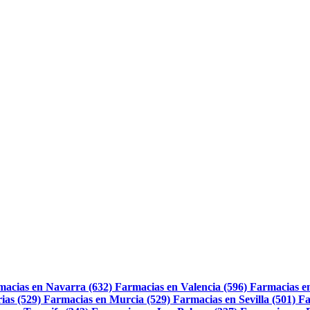
macias en Navarra (632)
Farmacias en Valencia (596)
Farmacias e
ias (529)
Farmacias en Murcia (529)
Farmacias en Sevilla (501)
Fa