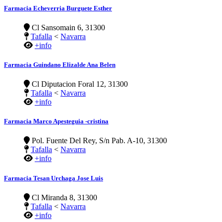
Farmacia Echeverria Burguete Esther
Cl Sansomain 6, 31300
Tafalla
<
Navarra
+info
Farmacia Guindano Elizalde Ana Belen
Cl Diputacion Foral 12, 31300
Tafalla
<
Navarra
+info
Farmacia Marco Apesteguia -cristina
Pol. Fuente Del Rey, S/n Pab. A-10, 31300
Tafalla
<
Navarra
+info
Farmacia Tesan Urchaga Jose Luis
Cl Miranda 8, 31300
Tafalla
<
Navarra
+info