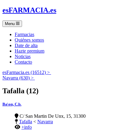
es
FARMACIA
.es
Menu
Farmacias
Quiénes somos
Date de alta
Hazte premium
Noticias
Contacto
esFarmacia.es (16512) >
Navarra (630) >
Tafalla (12)
Ba\on, C.b.
C/ San Martin De Unx, 15, 31300
Tafalla
<
Navarra
+info