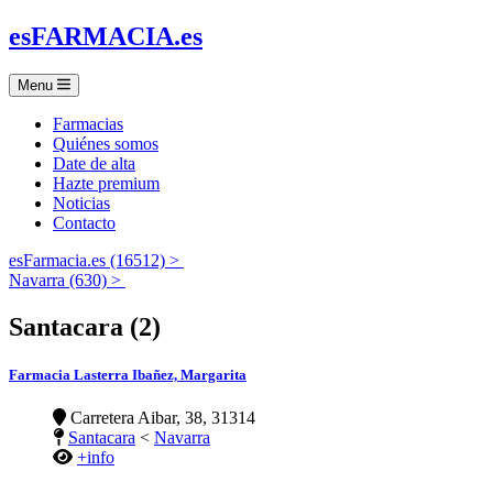
es
FARMACIA
.es
Menu
Farmacias
Quiénes somos
Date de alta
Hazte premium
Noticias
Contacto
esFarmacia.es (16512) >
Navarra (630) >
Santacara (2)
Farmacia Lasterra Ibañez, Margarita
Carretera Aibar, 38, 31314
Santacara
<
Navarra
+info