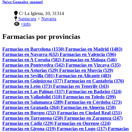
Nu\ez Gonzalez -manuel
C/ La Iglesia, 10, 31314
Santacara
<
Navarra
+info
Farmacias por provincias
Farmacias en Barcelona (1550)
Farmacias en Madrid (1483)
Farmacias en Navarra (632)
Farmacias en Valencia (596)
Farmacias en A Coruña (582)
Farmacias en Málaga (546)
Farmacias en Pontevedra (542)
Farmacias en Vizcaya (535)
Farmacias en Asturias (529)
Farmacias en Murcia (529)
Farmacias en Sevilla (501)
Farmacias en Alicante (483)
Farmacias en Guipúzcoa (377)
Farmacias en Cantabria (376)
Farmacias en León (373)
Farmacias en Tenerife (343)
Farmacias en Las Palmas (337)
Farmacias en Badajoz (324)
Farmacias en Valladolid (318)
Farmacias en Toledo (299)
Farmacias en Salamanca (289)
Farmacias en Córdoba (273)
Farmacias en Granada (264)
Farmacias en Almería (258)
Farmacias en Burgos (252)
Farmacias en Ciudad Real (251)
Farmacias en Tarragona (250)
Farmacias en Zaragoza (247)
Farmacias en Cádiz (229)
Farmacias en Ourense (224)
Farmacias en Girona (219)
Farmacias en Lugo (217)
Farmacias