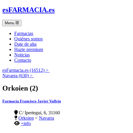
es
FARMACIA
.es
Menu
Farmacias
Quiénes somos
Date de alta
Hazte premium
Noticias
Contacto
esFarmacia.es (16512) >
Navarra (630) >
Orkoien (2)
Farmacia Francisco Javier Vallejo
C/ Ipertegui, 6, 31160
Orkoien
<
Navarra
+info