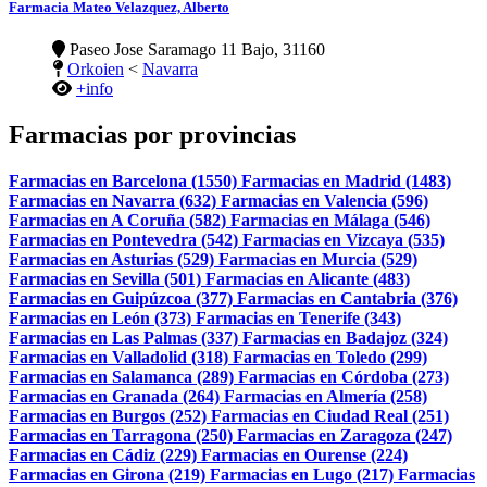
Farmacia Mateo Velazquez, Alberto
Paseo Jose Saramago 11 Bajo, 31160
Orkoien
<
Navarra
+info
Farmacias por provincias
Farmacias en Barcelona (1550)
Farmacias en Madrid (1483)
Farmacias en Navarra (632)
Farmacias en Valencia (596)
Farmacias en A Coruña (582)
Farmacias en Málaga (546)
Farmacias en Pontevedra (542)
Farmacias en Vizcaya (535)
Farmacias en Asturias (529)
Farmacias en Murcia (529)
Farmacias en Sevilla (501)
Farmacias en Alicante (483)
Farmacias en Guipúzcoa (377)
Farmacias en Cantabria (376)
Farmacias en León (373)
Farmacias en Tenerife (343)
Farmacias en Las Palmas (337)
Farmacias en Badajoz (324)
Farmacias en Valladolid (318)
Farmacias en Toledo (299)
Farmacias en Salamanca (289)
Farmacias en Córdoba (273)
Farmacias en Granada (264)
Farmacias en Almería (258)
Farmacias en Burgos (252)
Farmacias en Ciudad Real (251)
Farmacias en Tarragona (250)
Farmacias en Zaragoza (247)
Farmacias en Cádiz (229)
Farmacias en Ourense (224)
Farmacias en Girona (219)
Farmacias en Lugo (217)
Farmacias