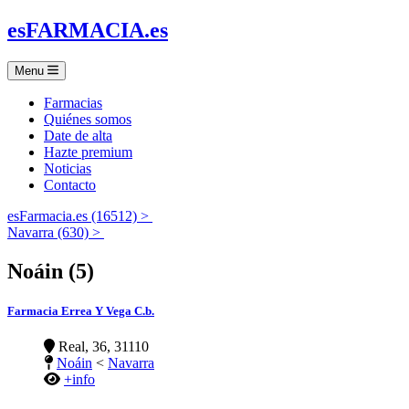
es
FARMACIA
.es
Menu
Farmacias
Quiénes somos
Date de alta
Hazte premium
Noticias
Contacto
esFarmacia.es (16512) >
Navarra (630) >
Noáin (5)
Farmacia Errea Y Vega C.b.
Real, 36, 31110
Noáin
<
Navarra
+info