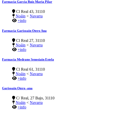
Farmacia Garcia Ruiz Maria Pilar
Cl Real 43, 31110
Noáin
<
Navarra
+info
Farmacia Garisoain Otero Ana
Cl Real 27, 31110
Noáin
<
Navarra
+info
Farmacia Medrano Senosiain Estela
Cl Real 61, 31110
Noáin
<
Navarra
+info
Garisoain Otero -ana
C/ Real, 27 Bajo, 31110
Noáin
<
Navarra
+info