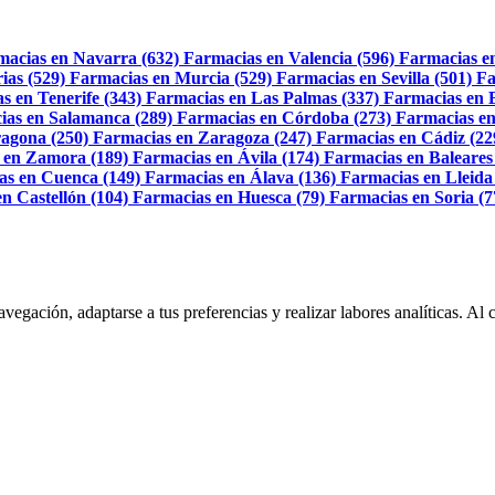
macias en Navarra (632)
Farmacias en Valencia (596)
Farmacias e
ias (529)
Farmacias en Murcia (529)
Farmacias en Sevilla (501)
Fa
s en Tenerife (343)
Farmacias en Las Palmas (337)
Farmacias en 
ias en Salamanca (289)
Farmacias en Córdoba (273)
Farmacias en
agona (250)
Farmacias en Zaragoza (247)
Farmacias en Cádiz (22
 en Zamora (189)
Farmacias en Ávila (174)
Farmacias en Baleares
as en Cuenca (149)
Farmacias en Álava (136)
Farmacias en Lleida
n Castellón (104)
Farmacias en Huesca (79)
Farmacias en Soria (7
navegación, adaptarse a tus preferencias y realizar labores analíticas. 