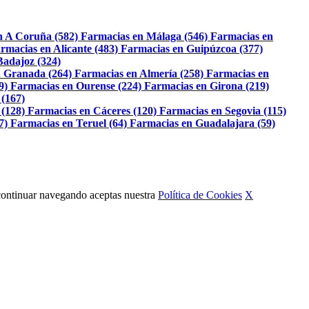
n A Coruña (582)
Farmacias en Málaga (546)
Farmacias en
rmacias en Alicante (483)
Farmacias en Guipúzcoa (377)
Badajoz (324)
 Granada (264)
Farmacias en Almería (258)
Farmacias en
9)
Farmacias en Ourense (224)
Farmacias en Girona (219)
 (167)
 (128)
Farmacias en Cáceres (120)
Farmacias en Segovia (115)
7)
Farmacias en Teruel (64)
Farmacias en Guadalajara (59)
Al continuar navegando aceptas nuestra
Política de Cookies
X