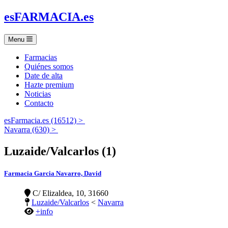
es
FARMACIA
.es
Menu
Farmacias
Quiénes somos
Date de alta
Hazte premium
Noticias
Contacto
esFarmacia.es (16512) >
Navarra (630) >
Luzaide/Valcarlos (1)
Farmacia Garcia Navarro, David
C/ Elizaldea, 10, 31660
Luzaide/Valcarlos
<
Navarra
+info