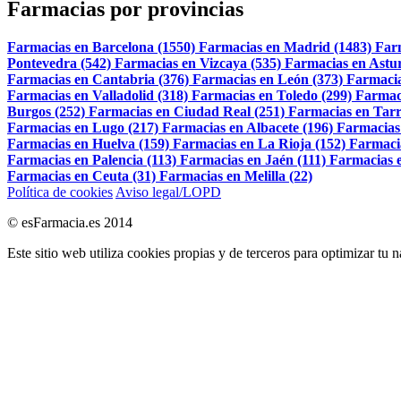
Farmacias por provincias
Farmacias en Barcelona (1550)
Farmacias en Madrid (1483)
Far
Pontevedra (542)
Farmacias en Vizcaya (535)
Farmacias en Astur
Farmacias en Cantabria (376)
Farmacias en León (373)
Farmacia
Farmacias en Valladolid (318)
Farmacias en Toledo (299)
Farmac
Burgos (252)
Farmacias en Ciudad Real (251)
Farmacias en Tarr
Farmacias en Lugo (217)
Farmacias en Albacete (196)
Farmacias
Farmacias en Huelva (159)
Farmacias en La Rioja (152)
Farmaci
Farmacias en Palencia (113)
Farmacias en Jaén (111)
Farmacias e
Farmacias en Ceuta (31)
Farmacias en Melilla (22)
Política de cookies
Aviso legal/LOPD
© esFarmacia.es 2014
Este sitio web utiliza cookies propias y de terceros para optimizar tu 