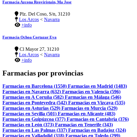
Farmacia Azcona Reoviristain, Ma Jose
Plz. Del Coso, S/n, 31210
Los Arcos
<
Navarra
+info
Farmacia Ochoa Cortazar Eva
Cl Mayor 27, 31210
Los Arcos
<
Navarra
+info
Farmacias por provincias
Farmacias en Barcelona (1550)
Farmacias en Madrid (1483)
Farmacias en Navarra (632)
Farmacias en Valencia (596)
Farmacias en A Coruña (582)
Farmacias en Málaga (546)
Farmacias en Pontevedra (542)
Farmacias en Vizcaya (535)
Farmacias en Asturias (529)
Farmacias en Murcia (529)
Farmacias en Sevilla (501)
Farmacias en Alicante (483)
Farmacias en Guipúzcoa (377)
Farmacias en Cantabria (376)
Farmacias en León (373)
Farmacias en Tenerife (343)
Farmacias en Las Palmas (337)
Farmacias en Badajoz (324)
Farmacias en Valladolid (318)
Farmacias en Toledo (299)