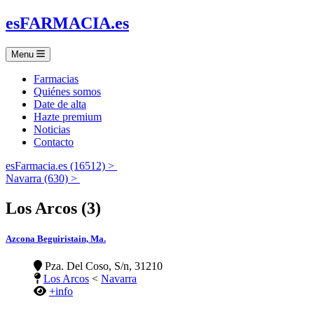
es
FARMACIA
.es
Menu
Farmacias
Quiénes somos
Date de alta
Hazte premium
Noticias
Contacto
esFarmacia.es (16512) >
Navarra (630) >
Los Arcos (3)
Azcona Beguiristain, Ma.
Pza. Del Coso, S/n, 31210
Los Arcos
<
Navarra
+info