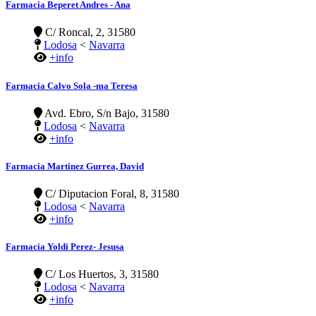
Farmacia Beperet Andres - Ana
C/ Roncal, 2, 31580
Lodosa
<
Navarra
+info
Farmacia Calvo Sola -ma Teresa
Avd. Ebro, S/n Bajo, 31580
Lodosa
<
Navarra
+info
Farmacia Martinez Gurrea, David
C/ Diputacion Foral, 8, 31580
Lodosa
<
Navarra
+info
Farmacia Yoldi Perez- Jesusa
C/ Los Huertos, 3, 31580
Lodosa
<
Navarra
+info