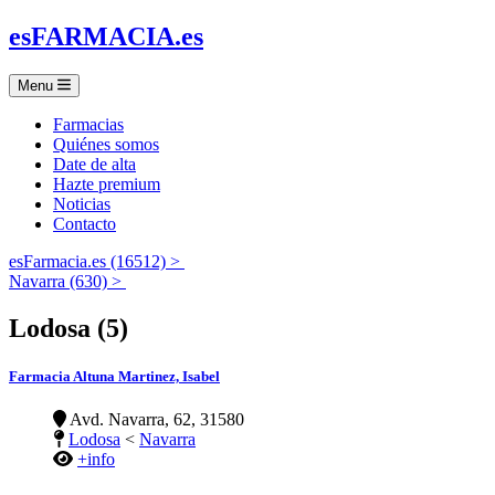
es
FARMACIA
.es
Menu
Farmacias
Quiénes somos
Date de alta
Hazte premium
Noticias
Contacto
esFarmacia.es (16512) >
Navarra (630) >
Lodosa (5)
Farmacia Altuna Martinez, Isabel
Avd. Navarra, 62, 31580
Lodosa
<
Navarra
+info