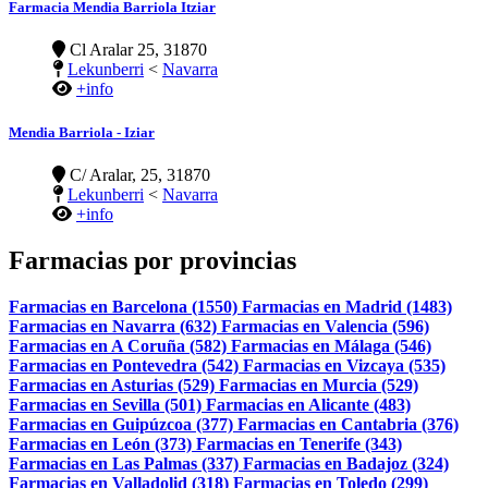
Farmacia Mendia Barriola Itziar
Cl Aralar 25, 31870
Lekunberri
<
Navarra
+info
Mendia Barriola - Iziar
C/ Aralar, 25, 31870
Lekunberri
<
Navarra
+info
Farmacias por provincias
Farmacias en Barcelona (1550)
Farmacias en Madrid (1483)
Farmacias en Navarra (632)
Farmacias en Valencia (596)
Farmacias en A Coruña (582)
Farmacias en Málaga (546)
Farmacias en Pontevedra (542)
Farmacias en Vizcaya (535)
Farmacias en Asturias (529)
Farmacias en Murcia (529)
Farmacias en Sevilla (501)
Farmacias en Alicante (483)
Farmacias en Guipúzcoa (377)
Farmacias en Cantabria (376)
Farmacias en León (373)
Farmacias en Tenerife (343)
Farmacias en Las Palmas (337)
Farmacias en Badajoz (324)
Farmacias en Valladolid (318)
Farmacias en Toledo (299)