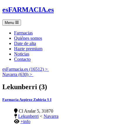
es
FARMACIA
.es
Menu
Farmacias
Quiénes somos
Date de alta
Hazte premium
Noticias
Contacto
esFarmacia.es (16512) >
Navarra (630) >
Lekunberri (3)
Farmacia Azpiroz Zubiria S I
Cl Aralar 5, 31870
Lekunberri
<
Navarra
+info