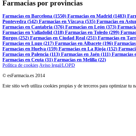
Farmacias por provincias
Farmacias en Barcelona (1550)
Farmacias en Madrid (1483)
Far
Pontevedra (542)
Farmacias en Vizcaya (535)
Farmacias en Astur
Farmacias en Cantabria (376)
Farmacias en León (373)
Farmacia
Farmacias en Valladolid (318)
Farmacias en Toledo (299)
Farmac
Burgos (252)
Farmacias en Ciudad Real (251)
Farmacias en Tarr
Farmacias en Lugo (217)
Farmacias en Albacete (196)
Farmacias
Farmacias en Huelva (159)
Farmacias en La Rioja (152)
Farmaci
Farmacias en Palencia (113)
Farmacias en Jaén (111)
Farmacias e
Farmacias en Ceuta (31)
Farmacias en Melilla (22)
Política de cookies
Aviso legal/LOPD
© esFarmacia.es 2014
Este sitio web utiliza cookies propias y de terceros para optimizar tu 