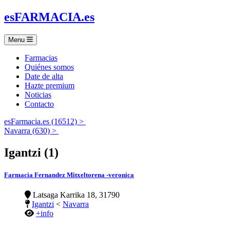
es
FARMACIA
.es
Menu
Farmacias
Quiénes somos
Date de alta
Hazte premium
Noticias
Contacto
esFarmacia.es (16512) >
Navarra (630) >
Igantzi (1)
Farmacia Fernandez Mitxeltorena -veronica
Latsaga Karrika 18, 31790
Igantzi
<
Navarra
+info