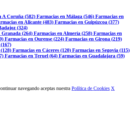
n A Coruña (582)
Farmacias en Málaga (546)
Farmacias en
rmacias en Alicante (483)
Farmacias en Guipúzcoa (377)
Badajoz (324)
 Granada (264)
Farmacias en Almería (258)
Farmacias en
9)
Farmacias en Ourense (224)
Farmacias en Girona (219)
 (167)
 (128)
Farmacias en Cáceres (120)
Farmacias en Segovia (115)
7)
Farmacias en Teruel (64)
Farmacias en Guadalajara (59)
Al continuar navegando aceptas nuestra
Política de Cookies
X