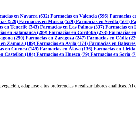
macias en Navarra (632)
Farmacias en Valencia (596)
Farmacias e
ias (529)
Farmacias en Murcia (529)
Farmacias en Sevilla (501)
Fa
s en Tenerife (343)
Farmacias en Las Palmas (337)
Farmacias en 
ias en Salamanca (289)
Farmacias en Córdoba (273)
Farmacias en
agona (250)
Farmacias en Zaragoza (247)
Farmacias en Cádiz (22
 en Zamora (189)
Farmacias en Ávila (174)
Farmacias en Baleares
as en Cuenca (149)
Farmacias en Álava (136)
Farmacias en Lleida
n Castellón (104)
Farmacias en Huesca (79)
Farmacias en Soria (7
navegación, adaptarse a tus preferencias y realizar labores analíticas. 