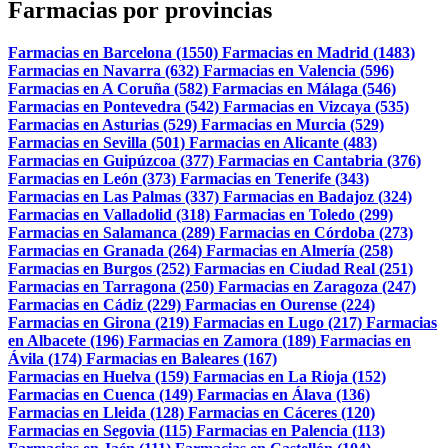
Farmacias por provincias
Farmacias en Barcelona (1550)
Farmacias en Madrid (1483)
Farmacias en Navarra (632)
Farmacias en Valencia (596)
Farmacias en A Coruña (582)
Farmacias en Málaga (546)
Farmacias en Pontevedra (542)
Farmacias en Vizcaya (535)
Farmacias en Asturias (529)
Farmacias en Murcia (529)
Farmacias en Sevilla (501)
Farmacias en Alicante (483)
Farmacias en Guipúzcoa (377)
Farmacias en Cantabria (376)
Farmacias en León (373)
Farmacias en Tenerife (343)
Farmacias en Las Palmas (337)
Farmacias en Badajoz (324)
Farmacias en Valladolid (318)
Farmacias en Toledo (299)
Farmacias en Salamanca (289)
Farmacias en Córdoba (273)
Farmacias en Granada (264)
Farmacias en Almería (258)
Farmacias en Burgos (252)
Farmacias en Ciudad Real (251)
Farmacias en Tarragona (250)
Farmacias en Zaragoza (247)
Farmacias en Cádiz (229)
Farmacias en Ourense (224)
Farmacias en Girona (219)
Farmacias en Lugo (217)
Farmacias
en Albacete (196)
Farmacias en Zamora (189)
Farmacias en
Ávila (174)
Farmacias en Baleares (167)
Farmacias en Huelva (159)
Farmacias en La Rioja (152)
Farmacias en Cuenca (149)
Farmacias en Álava (136)
Farmacias en Lleida (128)
Farmacias en Cáceres (120)
Farmacias en Segovia (115)
Farmacias en Palencia (113)