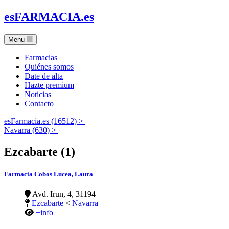
es
FARMACIA
.es
Menu
Farmacias
Quiénes somos
Date de alta
Hazte premium
Noticias
Contacto
esFarmacia.es (16512) >
Navarra (630) >
Ezcabarte (1)
Farmacia Cobos Lucea, Laura
Avd. Irun, 4, 31194
Ezcabarte
<
Navarra
+info