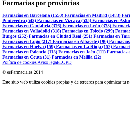
Farmacias por provincias
Farmacias en Barcelona (1550)
Farmacias en Madrid (1483)
Far
Pontevedra (542)
Farmacias en Vizcaya (535)
Farmacias en Astur
Farmacias en Cantabria (376)
Farmacias en León (373)
Farmacia
Farmacias en Valladolid (318)
Farmacias en Toledo (299)
Farmac
Burgos (252)
Farmacias en Ciudad Real (251)
Farmacias en Tarr
Farmacias en Lugo (217)
Farmacias en Albacete (196)
Farmacias
Farmacias en Huelva (159)
Farmacias en La Rioja (152)
Farmaci
Farmacias en Palencia (113)
Farmacias en Jaén (111)
Farmacias e
Farmacias en Ceuta (31)
Farmacias en Melilla (22)
Política de cookies
Aviso legal/LOPD
© esFarmacia.es 2014
Este sitio web utiliza cookies propias y de terceros para optimizar tu 