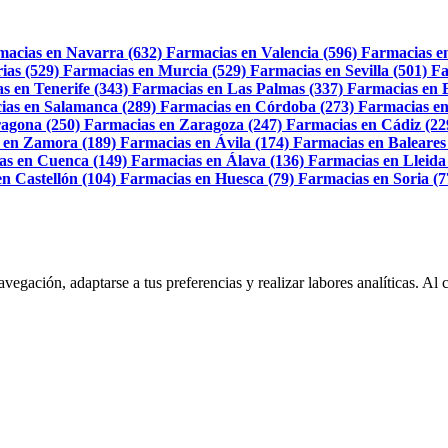
macias en Navarra (632)
Farmacias en Valencia (596)
Farmacias e
ias (529)
Farmacias en Murcia (529)
Farmacias en Sevilla (501)
Fa
s en Tenerife (343)
Farmacias en Las Palmas (337)
Farmacias en 
ias en Salamanca (289)
Farmacias en Córdoba (273)
Farmacias en
agona (250)
Farmacias en Zaragoza (247)
Farmacias en Cádiz (22
 en Zamora (189)
Farmacias en Ávila (174)
Farmacias en Baleares
as en Cuenca (149)
Farmacias en Álava (136)
Farmacias en Lleida
n Castellón (104)
Farmacias en Huesca (79)
Farmacias en Soria (7
navegación, adaptarse a tus preferencias y realizar labores analíticas. 