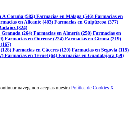
n A Coruña (582)
Farmacias en Málaga (546)
Farmacias en
rmacias en Alicante (483)
Farmacias en Guipúzcoa (377)
Badajoz (324)
 Granada (264)
Farmacias en Almería (258)
Farmacias en
9)
Farmacias en Ourense (224)
Farmacias en Girona (219)
 (167)
 (128)
Farmacias en Cáceres (120)
Farmacias en Segovia (115)
7)
Farmacias en Teruel (64)
Farmacias en Guadalajara (59)
Al continuar navegando aceptas nuestra
Política de Cookies
X