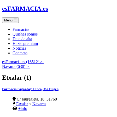
es
FARMACIA
.es
Menu
Farmacias
Quiénes somos
Date de alta
Hazte premium
Noticias
Contacto
esFarmacia.es (16512) >
Navarra (630) >
Etxalar (1)
Farmacia Sagardoy Tanco, Ma Eugen
C/ Jauregieta, 18, 31760
Etxalar
<
Navarra
+info