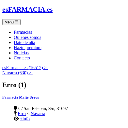
es
FARMACIA
.es
Menu
Farmacias
Quiénes somos
Date de alta
Hazte premium
Noticias
Contacto
esFarmacia.es (16512) >
Navarra (630) >
Erro (1)
Farmacia Maite Urros
C/ San Esteban, S/n, 31697
Erro
<
Navarra
+info