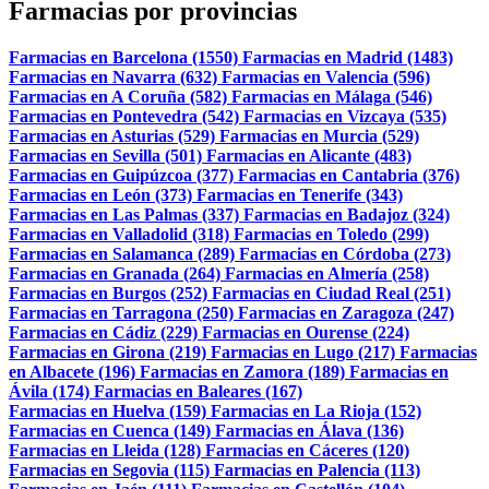
Farmacias por provincias
Farmacias en Barcelona (1550)
Farmacias en Madrid (1483)
Farmacias en Navarra (632)
Farmacias en Valencia (596)
Farmacias en A Coruña (582)
Farmacias en Málaga (546)
Farmacias en Pontevedra (542)
Farmacias en Vizcaya (535)
Farmacias en Asturias (529)
Farmacias en Murcia (529)
Farmacias en Sevilla (501)
Farmacias en Alicante (483)
Farmacias en Guipúzcoa (377)
Farmacias en Cantabria (376)
Farmacias en León (373)
Farmacias en Tenerife (343)
Farmacias en Las Palmas (337)
Farmacias en Badajoz (324)
Farmacias en Valladolid (318)
Farmacias en Toledo (299)
Farmacias en Salamanca (289)
Farmacias en Córdoba (273)
Farmacias en Granada (264)
Farmacias en Almería (258)
Farmacias en Burgos (252)
Farmacias en Ciudad Real (251)
Farmacias en Tarragona (250)
Farmacias en Zaragoza (247)
Farmacias en Cádiz (229)
Farmacias en Ourense (224)
Farmacias en Girona (219)
Farmacias en Lugo (217)
Farmacias
en Albacete (196)
Farmacias en Zamora (189)
Farmacias en
Ávila (174)
Farmacias en Baleares (167)
Farmacias en Huelva (159)
Farmacias en La Rioja (152)
Farmacias en Cuenca (149)
Farmacias en Álava (136)
Farmacias en Lleida (128)
Farmacias en Cáceres (120)
Farmacias en Segovia (115)
Farmacias en Palencia (113)