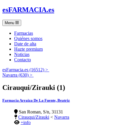
es
FARMACIA
.es
Menu
Farmacias
Quiénes somos
Date de alta
Hazte premium
Noticias
Contacto
esFarmacia.es (16512) >
Navarra (630) >
Cirauqui/Zirauki (1)
Farmacia Arraiza De La Fuente, Beatriz
San Roman, S/n, 31131
Cirauqui/Zirauki
<
Navarra
+info