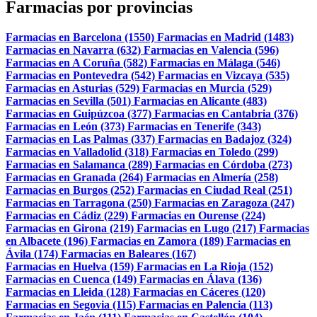
Farmacias por provincias
Farmacias en Barcelona (1550)
Farmacias en Madrid (1483)
Farmacias en Navarra (632)
Farmacias en Valencia (596)
Farmacias en A Coruña (582)
Farmacias en Málaga (546)
Farmacias en Pontevedra (542)
Farmacias en Vizcaya (535)
Farmacias en Asturias (529)
Farmacias en Murcia (529)
Farmacias en Sevilla (501)
Farmacias en Alicante (483)
Farmacias en Guipúzcoa (377)
Farmacias en Cantabria (376)
Farmacias en León (373)
Farmacias en Tenerife (343)
Farmacias en Las Palmas (337)
Farmacias en Badajoz (324)
Farmacias en Valladolid (318)
Farmacias en Toledo (299)
Farmacias en Salamanca (289)
Farmacias en Córdoba (273)
Farmacias en Granada (264)
Farmacias en Almería (258)
Farmacias en Burgos (252)
Farmacias en Ciudad Real (251)
Farmacias en Tarragona (250)
Farmacias en Zaragoza (247)
Farmacias en Cádiz (229)
Farmacias en Ourense (224)
Farmacias en Girona (219)
Farmacias en Lugo (217)
Farmacias
en Albacete (196)
Farmacias en Zamora (189)
Farmacias en
Ávila (174)
Farmacias en Baleares (167)
Farmacias en Huelva (159)
Farmacias en La Rioja (152)
Farmacias en Cuenca (149)
Farmacias en Álava (136)
Farmacias en Lleida (128)
Farmacias en Cáceres (120)
Farmacias en Segovia (115)
Farmacias en Palencia (113)