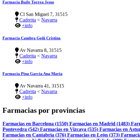
Farmacia Baile Torrea Jesus
Cl San Miguel 7, 31515
Cadreita
<
Navarra
+info
Farmacia Cambra Goñi Cristina
Av Navarra 8, 31515
Cadreita
<
Navarra
+info
Farmacia Pina Garcia Ana Maria
Av Navarra 41, 31515
Cadreita
<
Navarra
+info
Farmacias por provincias
Farmacias en Barcelona (1550)
Farmacias en Madrid (1483)
Far
Pontevedra (542)
Farmacias en Vizcaya (535)
Farmacias en Astur
Farmacias en Cantabria (376)
Farmacias en León (373)
Farmacia