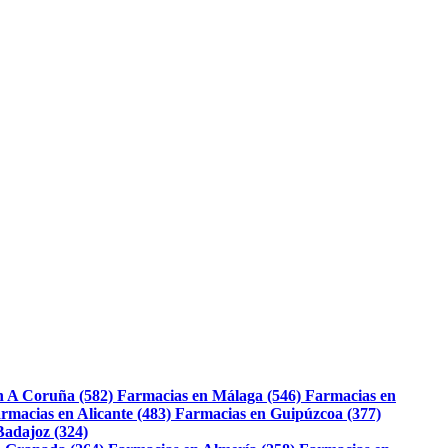
n A Coruña (582)
Farmacias en Málaga (546)
Farmacias en
rmacias en Alicante (483)
Farmacias en Guipúzcoa (377)
Badajoz (324)