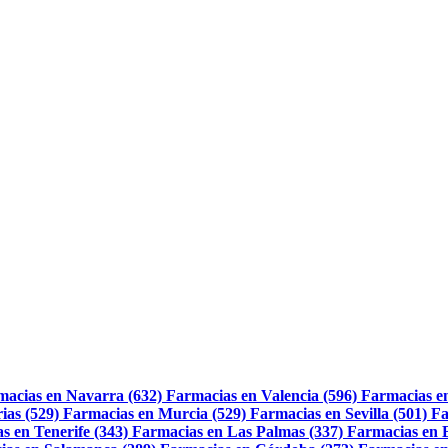
macias en Navarra (632)
Farmacias en Valencia (596)
Farmacias e
ias (529)
Farmacias en Murcia (529)
Farmacias en Sevilla (501)
Fa
s en Tenerife (343)
Farmacias en Las Palmas (337)
Farmacias en 