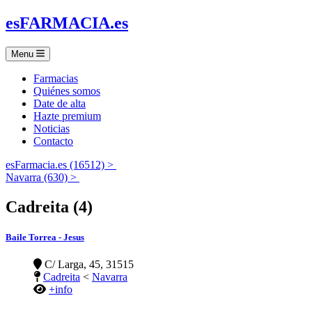
es
FARMACIA
.es
Menu
Farmacias
Quiénes somos
Date de alta
Hazte premium
Noticias
Contacto
esFarmacia.es (16512) >
Navarra (630) >
Cadreita (4)
Baile Torrea - Jesus
C/ Larga, 45, 31515
Cadreita
<
Navarra
+info