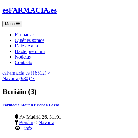
es
FARMACIA
.es
Menu
Farmacias
Quiénes somos
Date de alta
Hazte premium
Noticias
Contacto
esFarmacia.es (16512) >
Navarra (630) >
Beriáin (3)
Farmacia Martin Esteban David
Av Madrid 26, 31191
Beriáin
<
Navarra
+info