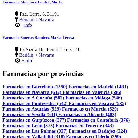
Farmacia Martinez Lautre, Ma. L.
Pza. Larre, 6, 31191
Beriáin
<
Navarra
+info
Farmacia Soteras Ramirez Maria Teresa
Pz Sierra Del Perdon 16, 31191
Beriáin
<
Navarra
+info
Farmacias por provincias
Farmacias en Barcelona (1550)
Farmacias en Madrid (1483)
Farmacias en Navarra (632)
Farmacias en Valencia (596)
Farmacias en A Coruña (582)
Farmacias en Málaga (546)
Farmacias en Pontevedra (542)
Farmacias en Vizcaya (535)
Farmacias en Asturias (529)
Farmacias en Murcia (529)
Farmacias en Sevilla (501)
Farmacias en Alicante (483)
Farmacias en Guipúzcoa (377)
Farmacias en Cantabria (376)
Farmacias en León (373)
Farmacias en Tenerife (343)
Farmacias en Las Palmas (337)
Farmacias en Badajoz (324)
Farmacias en Valladolid (318)
Farmacias en Toledo (299)