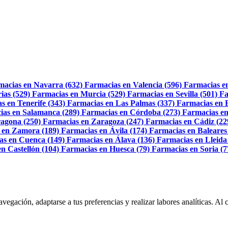
macias en Navarra (632)
Farmacias en Valencia (596)
Farmacias e
ias (529)
Farmacias en Murcia (529)
Farmacias en Sevilla (501)
Fa
s en Tenerife (343)
Farmacias en Las Palmas (337)
Farmacias en 
ias en Salamanca (289)
Farmacias en Córdoba (273)
Farmacias en
agona (250)
Farmacias en Zaragoza (247)
Farmacias en Cádiz (22
 en Zamora (189)
Farmacias en Ávila (174)
Farmacias en Baleares
as en Cuenca (149)
Farmacias en Álava (136)
Farmacias en Lleida
n Castellón (104)
Farmacias en Huesca (79)
Farmacias en Soria (7
navegación, adaptarse a tus preferencias y realizar labores analíticas. 