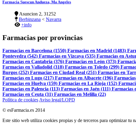
Farmacia Suescun Andueza, Ma Angeles
Asuncion 2, 31252
Berbinzana
<
Navarra
+info
Farmacias por provincias
Farmacias en Barcelona (1550)
Farmacias en Madrid (1483)
Far
Pontevedra (542)
Farmacias en Vizcaya (535)
Farmacias en Astur
Farmacias en Cantabria (376)
Farmacias en León (373)
Farmacia
Farmacias en Valladolid (318)
Farmacias en Toledo (299)
Farmac
Burgos (252)
Farmacias en Ciudad Real (251)
Farmacias en Tarr
Farmacias en Lugo (217)
Farmacias en Albacete (196)
Farmacias
Farmacias en Huelva (159)
Farmacias en La Rioja (152)
Farmaci
Farmacias en Palencia (113)
Farmacias en Jaén (111)
Farmacias e
Farmacias en Ceuta (31)
Farmacias en Melilla (22)
Política de cookies
Aviso legal/LOPD
© esFarmacia.es 2014
Este sitio web utiliza cookies propias y de terceros para optimizar tu 