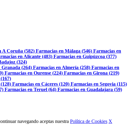
n A Coruña (582)
Farmacias en Málaga (546)
Farmacias en
rmacias en Alicante (483)
Farmacias en Guipúzcoa (377)
Badajoz (324)
 Granada (264)
Farmacias en Almería (258)
Farmacias en
9)
Farmacias en Ourense (224)
Farmacias en Girona (219)
 (167)
 (128)
Farmacias en Cáceres (120)
Farmacias en Segovia (115)
7)
Farmacias en Teruel (64)
Farmacias en Guadalajara (59)
Al continuar navegando aceptas nuestra
Política de Cookies
X