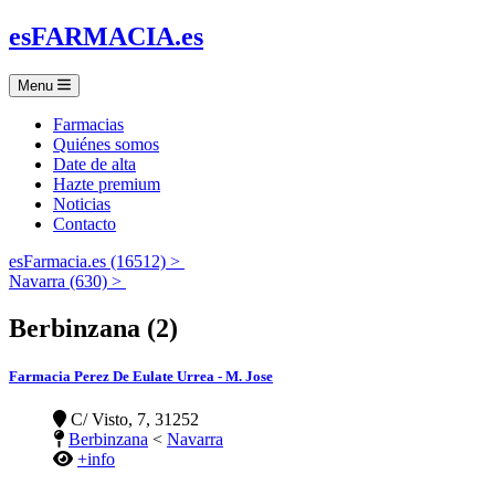
es
FARMACIA
.es
Menu
Farmacias
Quiénes somos
Date de alta
Hazte premium
Noticias
Contacto
esFarmacia.es (16512) >
Navarra (630) >
Berbinzana (2)
Farmacia Perez De Eulate Urrea - M. Jose
C/ Visto, 7, 31252
Berbinzana
<
Navarra
+info