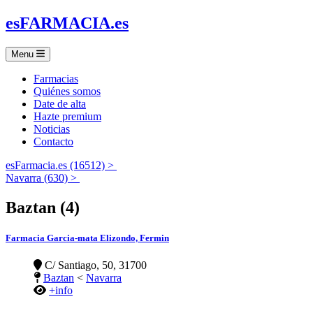
es
FARMACIA
.es
Menu
Farmacias
Quiénes somos
Date de alta
Hazte premium
Noticias
Contacto
esFarmacia.es (16512) >
Navarra (630) >
Baztan (4)
Farmacia Garcia-mata Elizondo, Fermin
C/ Santiago, 50, 31700
Baztan
<
Navarra
+info