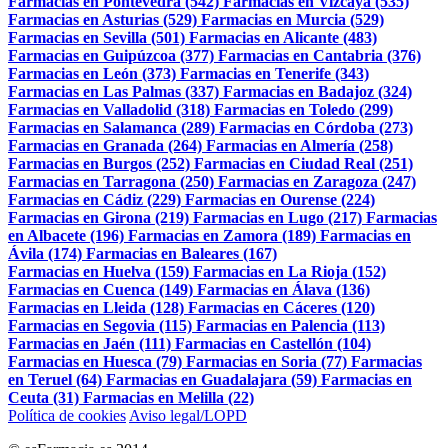
Farmacias en Pontevedra (542)
Farmacias en Vizcaya (535)
Farmacias en Asturias (529)
Farmacias en Murcia (529)
Farmacias en Sevilla (501)
Farmacias en Alicante (483)
Farmacias en Guipúzcoa (377)
Farmacias en Cantabria (376)
Farmacias en León (373)
Farmacias en Tenerife (343)
Farmacias en Las Palmas (337)
Farmacias en Badajoz (324)
Farmacias en Valladolid (318)
Farmacias en Toledo (299)
Farmacias en Salamanca (289)
Farmacias en Córdoba (273)
Farmacias en Granada (264)
Farmacias en Almería (258)
Farmacias en Burgos (252)
Farmacias en Ciudad Real (251)
Farmacias en Tarragona (250)
Farmacias en Zaragoza (247)
Farmacias en Cádiz (229)
Farmacias en Ourense (224)
Farmacias en Girona (219)
Farmacias en Lugo (217)
Farmacias
en Albacete (196)
Farmacias en Zamora (189)
Farmacias en
Ávila (174)
Farmacias en Baleares (167)
Farmacias en Huelva (159)
Farmacias en La Rioja (152)
Farmacias en Cuenca (149)
Farmacias en Álava (136)
Farmacias en Lleida (128)
Farmacias en Cáceres (120)
Farmacias en Segovia (115)
Farmacias en Palencia (113)
Farmacias en Jaén (111)
Farmacias en Castellón (104)
Farmacias en Huesca (79)
Farmacias en Soria (77)
Farmacias
en Teruel (64)
Farmacias en Guadalajara (59)
Farmacias en
Ceuta (31)
Farmacias en Melilla (22)
Política de cookies
Aviso legal/LOPD