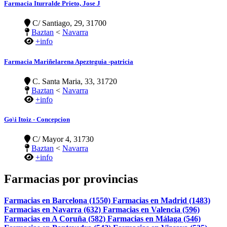
Farmacia Iturralde Prieto, Jose J
C/ Santiago, 29, 31700
Baztan
<
Navarra
+info
Farmacia Mariñelarena Apezteguia -patricia
C. Santa Maria, 33, 31720
Baztan
<
Navarra
+info
Go\i Itoiz - Concepcion
C/ Mayor 4, 31730
Baztan
<
Navarra
+info
Farmacias por provincias
Farmacias en Barcelona (1550)
Farmacias en Madrid (1483)
Farmacias en Navarra (632)
Farmacias en Valencia (596)
Farmacias en A Coruña (582)
Farmacias en Málaga (546)