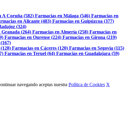
n A Coruña (582)
Farmacias en Málaga (546)
Farmacias en
rmacias en Alicante (483)
Farmacias en Guipúzcoa (377)
Badajoz (324)
 Granada (264)
Farmacias en Almería (258)
Farmacias en
9)
Farmacias en Ourense (224)
Farmacias en Girona (219)
 (167)
 (128)
Farmacias en Cáceres (120)
Farmacias en Segovia (115)
7)
Farmacias en Teruel (64)
Farmacias en Guadalajara (59)
Al continuar navegando aceptas nuestra
Política de Cookies
X