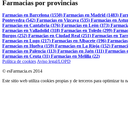
Farmacias por provincias
Farmacias en Barcelona (1550)
Farmacias en Madrid (1483)
Far
Pontevedra (542)
Farmacias en Vizcaya (535)
Farmacias en Astur
Farmacias en Cantabria (376)
Farmacias en León (373)
Farmacia
Farmacias en Valladolid (318)
Farmacias en Toledo (299)
Farmac
Burgos (252)
Farmacias en Ciudad Real (251)
Farmacias en Tarr
Farmacias en Lugo (217)
Farmacias en Albacete (196)
Farmacias
Farmacias en Huelva (159)
Farmacias en La Rioja (152)
Farmaci
Farmacias en Palencia (113)
Farmacias en Jaén (111)
Farmacias e
Farmacias en Ceuta (31)
Farmacias en Melilla (22)
Política de cookies
Aviso legal/LOPD
© esFarmacia.es 2014
Este sitio web utiliza cookies propias y de terceros para optimizar tu 