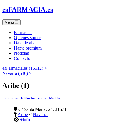
es
FARMACIA
.es
Menu
Farmacias
Quiénes somos
Date de alta
Hazte premium
Noticias
Contacto
esFarmacia.es (16512) >
Navarra (630) >
Aribe (1)
Farmacia De Carlos Iriarte, Ma Ca
C/ Santa Maria, 24, 31671
Aribe
<
Navarra
+info