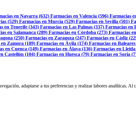
macias en Navarra (632)
Farmacias en Valencia (596)
Farmacias e
ias (529)
Farmacias en Murcia (529)
Farmacias en Sevilla (501)
Fa
s en Tenerife (343)
Farmacias en Las Palmas (337)
Farmacias en 
ias en Salamanca (289)
Farmacias en Córdoba (273)
Farmacias en
agona (250)
Farmacias en Zaragoza (247)
Farmacias en Cádiz (22
 en Zamora (189)
Farmacias en Ávila (174)
Farmacias en Baleares
as en Cuenca (149)
Farmacias en Álava (136)
Farmacias en Lleida
n Castellón (104)
Farmacias en Huesca (79)
Farmacias en Soria (7
navegación, adaptarse a tus preferencias y realizar labores analíticas. 