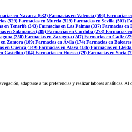
macias en Navarra (632)
Farmacias en Valencia (596)
Farmacias e
ias (529)
Farmacias en Murcia (529)
Farmacias en Sevilla (501)
Fa
s en Tenerife (343)
Farmacias en Las Palmas (337)
Farmacias en 
ias en Salamanca (289)
Farmacias en Córdoba (273)
Farmacias en
agona (250)
Farmacias en Zaragoza (247)
Farmacias en Cádiz (22
 en Zamora (189)
Farmacias en Ávila (174)
Farmacias en Baleares
as en Cuenca (149)
Farmacias en Álava (136)
Farmacias en Lleida
n Castellón (104)
Farmacias en Huesca (79)
Farmacias en Soria (7
navegación, adaptarse a tus preferencias y realizar labores analíticas. 