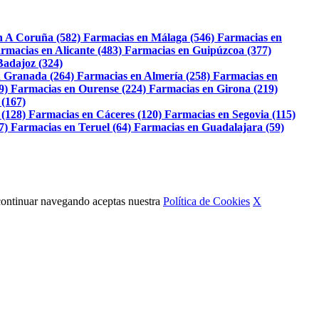
n A Coruña (582)
Farmacias en Málaga (546)
Farmacias en
rmacias en Alicante (483)
Farmacias en Guipúzcoa (377)
Badajoz (324)
 Granada (264)
Farmacias en Almería (258)
Farmacias en
9)
Farmacias en Ourense (224)
Farmacias en Girona (219)
 (167)
 (128)
Farmacias en Cáceres (120)
Farmacias en Segovia (115)
7)
Farmacias en Teruel (64)
Farmacias en Guadalajara (59)
Al continuar navegando aceptas nuestra
Política de Cookies
X