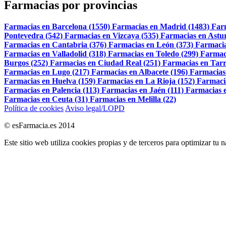
Farmacias por provincias
Farmacias en Barcelona (1550)
Farmacias en Madrid (1483)
Far
Pontevedra (542)
Farmacias en Vizcaya (535)
Farmacias en Astur
Farmacias en Cantabria (376)
Farmacias en León (373)
Farmacia
Farmacias en Valladolid (318)
Farmacias en Toledo (299)
Farmac
Burgos (252)
Farmacias en Ciudad Real (251)
Farmacias en Tarr
Farmacias en Lugo (217)
Farmacias en Albacete (196)
Farmacias
Farmacias en Huelva (159)
Farmacias en La Rioja (152)
Farmaci
Farmacias en Palencia (113)
Farmacias en Jaén (111)
Farmacias e
Farmacias en Ceuta (31)
Farmacias en Melilla (22)
Política de cookies
Aviso legal/LOPD
© esFarmacia.es 2014
Este sitio web utiliza cookies propias y de terceros para optimizar tu 