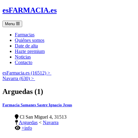
es
FARMACIA
.es
Menu
Farmacias
Quiénes somos
Date de alta
Hazte premium
Noticias
Contacto
esFarmacia.es (16512) >
Navarra (630) >
Arguedas (1)
Farmacia Samanes Sastre Ignacio Jesus
Cl San Miguel 4, 31513
Arguedas
<
Navarra
+info