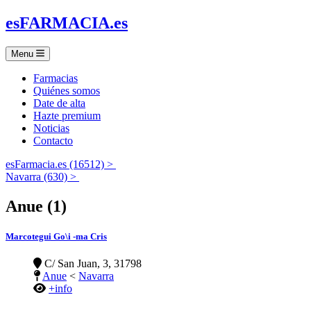
es
FARMACIA
.es
Menu
Farmacias
Quiénes somos
Date de alta
Hazte premium
Noticias
Contacto
esFarmacia.es (16512) >
Navarra (630) >
Anue (1)
Marcotegui Go\i -ma Cris
C/ San Juan, 3, 31798
Anue
<
Navarra
+info