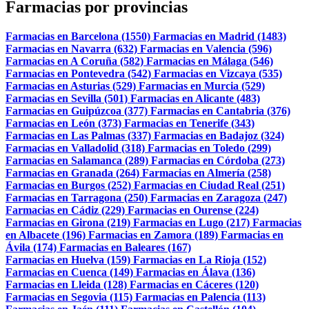
Farmacias por provincias
Farmacias en Barcelona (1550)
Farmacias en Madrid (1483)
Farmacias en Navarra (632)
Farmacias en Valencia (596)
Farmacias en A Coruña (582)
Farmacias en Málaga (546)
Farmacias en Pontevedra (542)
Farmacias en Vizcaya (535)
Farmacias en Asturias (529)
Farmacias en Murcia (529)
Farmacias en Sevilla (501)
Farmacias en Alicante (483)
Farmacias en Guipúzcoa (377)
Farmacias en Cantabria (376)
Farmacias en León (373)
Farmacias en Tenerife (343)
Farmacias en Las Palmas (337)
Farmacias en Badajoz (324)
Farmacias en Valladolid (318)
Farmacias en Toledo (299)
Farmacias en Salamanca (289)
Farmacias en Córdoba (273)
Farmacias en Granada (264)
Farmacias en Almería (258)
Farmacias en Burgos (252)
Farmacias en Ciudad Real (251)
Farmacias en Tarragona (250)
Farmacias en Zaragoza (247)
Farmacias en Cádiz (229)
Farmacias en Ourense (224)
Farmacias en Girona (219)
Farmacias en Lugo (217)
Farmacias
en Albacete (196)
Farmacias en Zamora (189)
Farmacias en
Ávila (174)
Farmacias en Baleares (167)
Farmacias en Huelva (159)
Farmacias en La Rioja (152)
Farmacias en Cuenca (149)
Farmacias en Álava (136)
Farmacias en Lleida (128)
Farmacias en Cáceres (120)
Farmacias en Segovia (115)
Farmacias en Palencia (113)