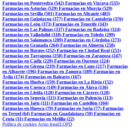
Farmacias en Pontevedra (542)
Farmacias en Vizcaya (535)
Farmacias en Asturias (529)
Farmacias en Murcia (529)
Farmacias en Sevilla (501)
Farmacias en Alicante (483)
Farmacias en Guipúzcoa (377)
Farmacias en Cantabria (376)
Farmacias en León (373)
Farmacias en Tenerife (343)
Farmacias en Las Palmas (337)
Farmacias en Badajoz (324)
Farmacias en Valladolid (318)
Farmacias en Toledo (299)
Farmacias en Salamanca (289)
Farmacias en Córdoba (273)
Farmacias en Granada (264)
Farmacias en Almería (258)
Farmacias en Burgos (252)
Farmacias en Ciudad Real (251)
Farmacias en Tarragona (250)
Farmacias en Zaragoza (247)
Farmacias en Cádiz (229)
Farmacias en Ourense (224)
Farmacias en Girona (219)
Farmacias en Lugo (217)
Farmacias
en Albacete (196)
Farmacias en Zamora (189)
Farmacias en
Ávila (174)
Farmacias en Baleares (167)
Farmacias en Huelva (159)
Farmacias en La Rioja (152)
Farmacias en Cuenca (149)
Farmacias en Álava (136)
Farmacias en Lleida (128)
Farmacias en Cáceres (120)
Farmacias en Segovia (115)
Farmacias en Palencia (113)
Farmacias en Jaén (111)
Farmacias en Castellón (104)
Farmacias en Huesca (79)
Farmacias en Soria (77)
Farmacias
en Teruel (64)
Farmacias en Guadalajara (59)
Farmacias en
Ceuta (31)
Farmacias en Melilla (22)
Política de cookies
Aviso legal/LOPD