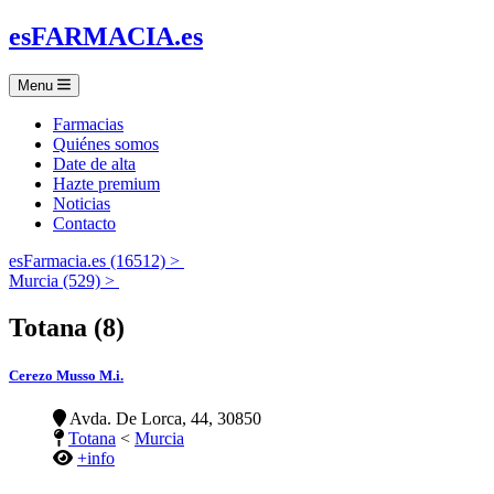
es
FARMACIA
.es
Menu
Farmacias
Quiénes somos
Date de alta
Hazte premium
Noticias
Contacto
esFarmacia.es (16512) >
Murcia (529) >
Totana (8)
Cerezo Musso M.i.
Avda. De Lorca, 44, 30850
Totana
<
Murcia
+info