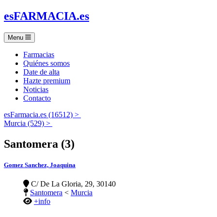
es
FARMACIA
.es
Menu
Farmacias
Quiénes somos
Date de alta
Hazte premium
Noticias
Contacto
esFarmacia.es (16512) >
Murcia (529) >
Santomera (3)
Gomez Sanchez, Joaquina
C/ De La Gloria, 29, 30140
Santomera
<
Murcia
+info