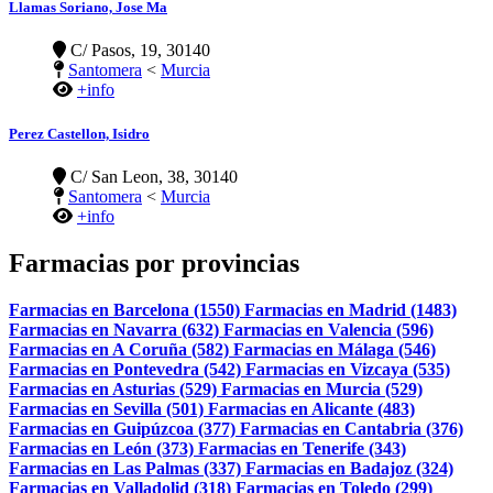
Llamas Soriano, Jose Ma
C/ Pasos, 19, 30140
Santomera
<
Murcia
+info
Perez Castellon, Isidro
C/ San Leon, 38, 30140
Santomera
<
Murcia
+info
Farmacias por provincias
Farmacias en Barcelona (1550)
Farmacias en Madrid (1483)
Farmacias en Navarra (632)
Farmacias en Valencia (596)
Farmacias en A Coruña (582)
Farmacias en Málaga (546)
Farmacias en Pontevedra (542)
Farmacias en Vizcaya (535)
Farmacias en Asturias (529)
Farmacias en Murcia (529)
Farmacias en Sevilla (501)
Farmacias en Alicante (483)
Farmacias en Guipúzcoa (377)
Farmacias en Cantabria (376)
Farmacias en León (373)
Farmacias en Tenerife (343)
Farmacias en Las Palmas (337)
Farmacias en Badajoz (324)
Farmacias en Valladolid (318)
Farmacias en Toledo (299)