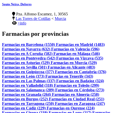
Souto Neira, Dolores
Pza. Alfonso Escamez, 1, 30565
Las Torres de Cotillas
<
Murcia
+info
Farmacias por provincias
Farmacias en Barcelona (1550)
Farmacias en Madrid (1483)
Farmacias en Navarra (632)
Farmacias en Valencia (596)
Farmacias en A Coruña (582)
Farmacias en Málaga (546)
Farmacias en Pontevedra (542)
Farmacias en Vizcaya (535)
Farmacias en Asturias (529)
Farmacias en Murcia (529)
Farmacias en Sevilla (501)
Farmacias en Alicante (483)
Farmacias en Guipúzcoa (377)
Farmacias en Cantabria (376)
Farmacias en León (373)
Farmacias en Tenerife (343)
Farmacias en Las Palmas (337)
Farmacias en Badajoz (324)
Farmacias en Valladolid (318)
Farmacias en Toledo (299)
Farmacias en Salamanca (289)
Farmacias en Córdoba (273)
Farmacias en Granada (264)
Farmacias en Almería (258)
Farmacias en Burgos (252)
Farmacias en Ciudad Real (251)
Farmacias en Tarragona (250)
Farmacias en Zaragoza (247)
Farmacias en Cádiz (229)
Farmacias en Ourense (224)
Farmacias en Girona (219)
Farmacias en Lugo (217)
Farmacias