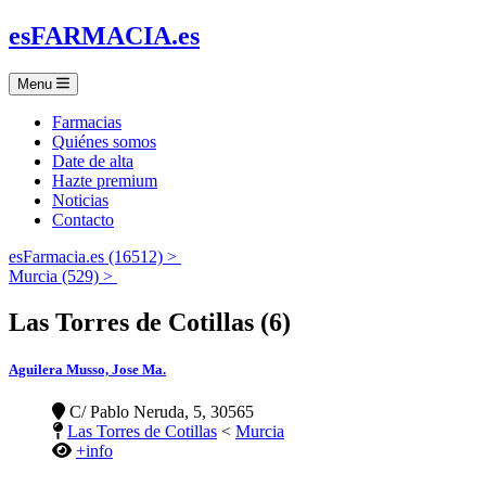
es
FARMACIA
.es
Menu
Farmacias
Quiénes somos
Date de alta
Hazte premium
Noticias
Contacto
esFarmacia.es (16512) >
Murcia (529) >
Las Torres de Cotillas (6)
Aguilera Musso, Jose Ma.
C/ Pablo Neruda, 5, 30565
Las Torres de Cotillas
<
Murcia
+info