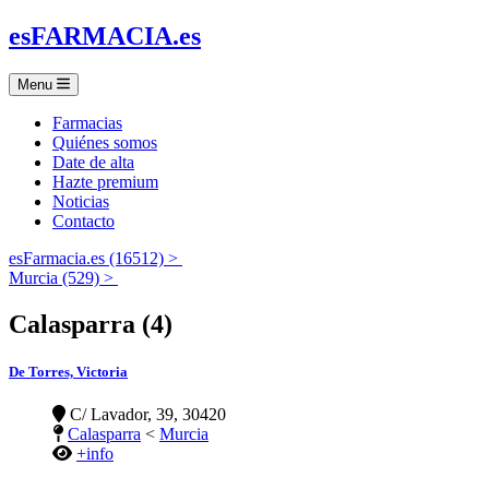
es
FARMACIA
.es
Menu
Farmacias
Quiénes somos
Date de alta
Hazte premium
Noticias
Contacto
esFarmacia.es (16512) >
Murcia (529) >
Calasparra (4)
De Torres, Victoria
C/ Lavador, 39, 30420
Calasparra
<
Murcia
+info