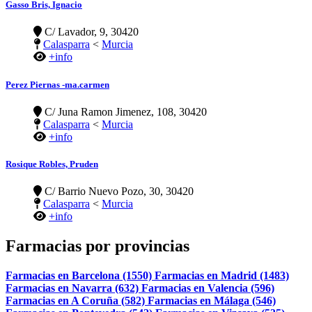
Gasso Bris, Ignacio
C/ Lavador, 9, 30420
Calasparra
<
Murcia
+info
Perez Piernas -ma.carmen
C/ Juna Ramon Jimenez, 108, 30420
Calasparra
<
Murcia
+info
Rosique Robles, Pruden
C/ Barrio Nuevo Pozo, 30, 30420
Calasparra
<
Murcia
+info
Farmacias por provincias
Farmacias en Barcelona (1550)
Farmacias en Madrid (1483)
Farmacias en Navarra (632)
Farmacias en Valencia (596)
Farmacias en A Coruña (582)
Farmacias en Málaga (546)