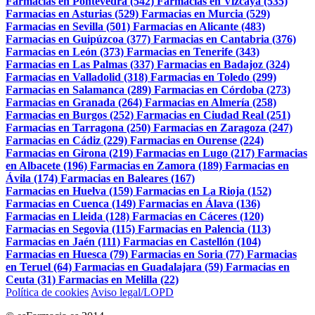
Farmacias en Pontevedra (542)
Farmacias en Vizcaya (535)
Farmacias en Asturias (529)
Farmacias en Murcia (529)
Farmacias en Sevilla (501)
Farmacias en Alicante (483)
Farmacias en Guipúzcoa (377)
Farmacias en Cantabria (376)
Farmacias en León (373)
Farmacias en Tenerife (343)
Farmacias en Las Palmas (337)
Farmacias en Badajoz (324)
Farmacias en Valladolid (318)
Farmacias en Toledo (299)
Farmacias en Salamanca (289)
Farmacias en Córdoba (273)
Farmacias en Granada (264)
Farmacias en Almería (258)
Farmacias en Burgos (252)
Farmacias en Ciudad Real (251)
Farmacias en Tarragona (250)
Farmacias en Zaragoza (247)
Farmacias en Cádiz (229)
Farmacias en Ourense (224)
Farmacias en Girona (219)
Farmacias en Lugo (217)
Farmacias
en Albacete (196)
Farmacias en Zamora (189)
Farmacias en
Ávila (174)
Farmacias en Baleares (167)
Farmacias en Huelva (159)
Farmacias en La Rioja (152)
Farmacias en Cuenca (149)
Farmacias en Álava (136)
Farmacias en Lleida (128)
Farmacias en Cáceres (120)
Farmacias en Segovia (115)
Farmacias en Palencia (113)
Farmacias en Jaén (111)
Farmacias en Castellón (104)
Farmacias en Huesca (79)
Farmacias en Soria (77)
Farmacias
en Teruel (64)
Farmacias en Guadalajara (59)
Farmacias en
Ceuta (31)
Farmacias en Melilla (22)
Política de cookies
Aviso legal/LOPD