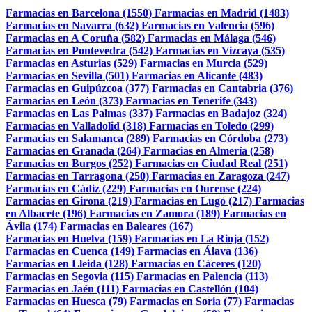
Farmacias en Barcelona (1550)
Farmacias en Madrid (1483)
Farmacias en Navarra (632)
Farmacias en Valencia (596)
Farmacias en A Coruña (582)
Farmacias en Málaga (546)
Farmacias en Pontevedra (542)
Farmacias en Vizcaya (535)
Farmacias en Asturias (529)
Farmacias en Murcia (529)
Farmacias en Sevilla (501)
Farmacias en Alicante (483)
Farmacias en Guipúzcoa (377)
Farmacias en Cantabria (376)
Farmacias en León (373)
Farmacias en Tenerife (343)
Farmacias en Las Palmas (337)
Farmacias en Badajoz (324)
Farmacias en Valladolid (318)
Farmacias en Toledo (299)
Farmacias en Salamanca (289)
Farmacias en Córdoba (273)
Farmacias en Granada (264)
Farmacias en Almería (258)
Farmacias en Burgos (252)
Farmacias en Ciudad Real (251)
Farmacias en Tarragona (250)
Farmacias en Zaragoza (247)
Farmacias en Cádiz (229)
Farmacias en Ourense (224)
Farmacias en Girona (219)
Farmacias en Lugo (217)
Farmacias
en Albacete (196)
Farmacias en Zamora (189)
Farmacias en
Ávila (174)
Farmacias en Baleares (167)
Farmacias en Huelva (159)
Farmacias en La Rioja (152)
Farmacias en Cuenca (149)
Farmacias en Álava (136)
Farmacias en Lleida (128)
Farmacias en Cáceres (120)
Farmacias en Segovia (115)
Farmacias en Palencia (113)
Farmacias en Jaén (111)
Farmacias en Castellón (104)
Farmacias en Huesca (79)
Farmacias en Soria (77)
Farmacias