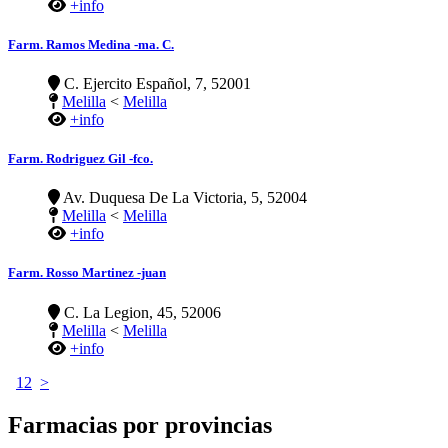
+info
Farm. Ramos Medina -ma. C.
C. Ejercito Español, 7, 52001
Melilla
<
Melilla
+info
Farm. Rodriguez Gil -fco.
Av. Duquesa De La Victoria, 5, 52004
Melilla
<
Melilla
+info
Farm. Rosso Martinez -juan
C. La Legion, 45, 52006
Melilla
<
Melilla
+info
1
2
>
Farmacias por provincias