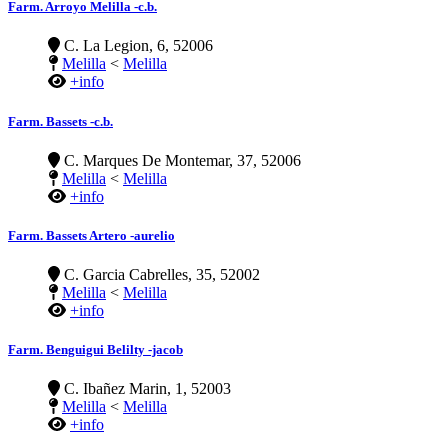
Farm. Arroyo Melilla -c.b.
C. La Legion, 6, 52006
Melilla
<
Melilla
+info
Farm. Bassets -c.b.
C. Marques De Montemar, 37, 52006
Melilla
<
Melilla
+info
Farm. Bassets Artero -aurelio
C. Garcia Cabrelles, 35, 52002
Melilla
<
Melilla
+info
Farm. Benguigui Belilty -jacob
C. Ibañez Marin, 1, 52003
Melilla
<
Melilla
+info