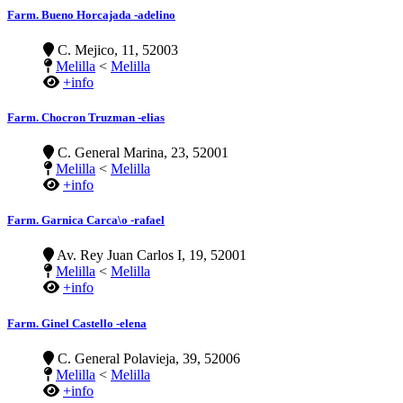
Farm. Bueno Horcajada -adelino
C. Mejico, 11, 52003
Melilla
<
Melilla
+info
Farm. Chocron Truzman -elias
C. General Marina, 23, 52001
Melilla
<
Melilla
+info
Farm. Garnica Carca\o -rafael
Av. Rey Juan Carlos I, 19, 52001
Melilla
<
Melilla
+info
Farm. Ginel Castello -elena
C. General Polavieja, 39, 52006
Melilla
<
Melilla
+info