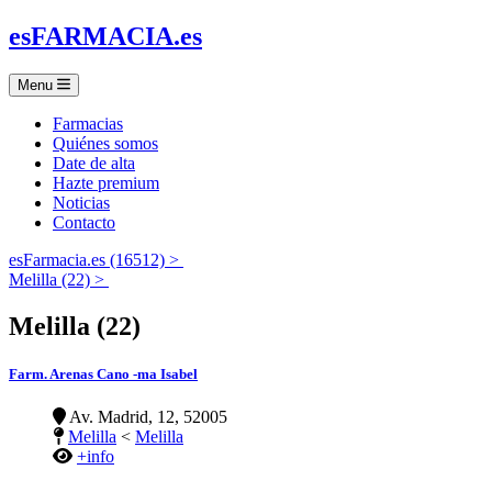
es
FARMACIA
.es
Menu
Farmacias
Quiénes somos
Date de alta
Hazte premium
Noticias
Contacto
esFarmacia.es (16512) >
Melilla (22) >
Melilla (22)
Farm. Arenas Cano -ma Isabel
Av. Madrid, 12, 52005
Melilla
<
Melilla
+info