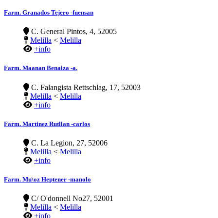
Farm. Granados Tejero -fuensan
C. General Pintos, 4, 52005
Melilla
<
Melilla
+info
Farm. Maanan Benaiza -a.
C. Falangista Rettschlag, 17, 52003
Melilla
<
Melilla
+info
Farm. Martinez Rutllan -carlos
C. La Legion, 27, 52006
Melilla
<
Melilla
+info
Farm. Mu\oz Heptener -manolo
C/ O'donnell No27, 52001
Melilla
<
Melilla
+info