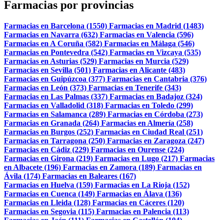
Farmacias por provincias
Farmacias en Barcelona (1550)
Farmacias en Madrid (1483)
Farmacias en Navarra (632)
Farmacias en Valencia (596)
Farmacias en A Coruña (582)
Farmacias en Málaga (546)
Farmacias en Pontevedra (542)
Farmacias en Vizcaya (535)
Farmacias en Asturias (529)
Farmacias en Murcia (529)
Farmacias en Sevilla (501)
Farmacias en Alicante (483)
Farmacias en Guipúzcoa (377)
Farmacias en Cantabria (376)
Farmacias en León (373)
Farmacias en Tenerife (343)
Farmacias en Las Palmas (337)
Farmacias en Badajoz (324)
Farmacias en Valladolid (318)
Farmacias en Toledo (299)
Farmacias en Salamanca (289)
Farmacias en Córdoba (273)
Farmacias en Granada (264)
Farmacias en Almería (258)
Farmacias en Burgos (252)
Farmacias en Ciudad Real (251)
Farmacias en Tarragona (250)
Farmacias en Zaragoza (247)
Farmacias en Cádiz (229)
Farmacias en Ourense (224)
Farmacias en Girona (219)
Farmacias en Lugo (217)
Farmacias
en Albacete (196)
Farmacias en Zamora (189)
Farmacias en
Ávila (174)
Farmacias en Baleares (167)
Farmacias en Huelva (159)
Farmacias en La Rioja (152)
Farmacias en Cuenca (149)
Farmacias en Álava (136)
Farmacias en Lleida (128)
Farmacias en Cáceres (120)
Farmacias en Segovia (115)
Farmacias en Palencia (113)