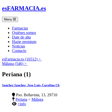
es
FARMACIA
.es
Menu
Farmacias
Quiénes somos
Date de alta
Hazte premium
Noticias
Contacto
esFarmacia.es (16512) >
Málaga (546) >
Periana (1)
Sanchez Sanchez, Jose Luis, Carolina Cb
Pso. Bellavista, 13, 29710
Periana
<
Málaga
+info