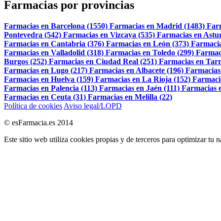
Farmacias por provincias
Farmacias en Barcelona (1550)
Farmacias en Madrid (1483)
Far
Pontevedra (542)
Farmacias en Vizcaya (535)
Farmacias en Astur
Farmacias en Cantabria (376)
Farmacias en León (373)
Farmacia
Farmacias en Valladolid (318)
Farmacias en Toledo (299)
Farmac
Burgos (252)
Farmacias en Ciudad Real (251)
Farmacias en Tarr
Farmacias en Lugo (217)
Farmacias en Albacete (196)
Farmacias
Farmacias en Huelva (159)
Farmacias en La Rioja (152)
Farmaci
Farmacias en Palencia (113)
Farmacias en Jaén (111)
Farmacias e
Farmacias en Ceuta (31)
Farmacias en Melilla (22)
Política de cookies
Aviso legal/LOPD
© esFarmacia.es 2014
Este sitio web utiliza cookies propias y de terceros para optimizar tu 