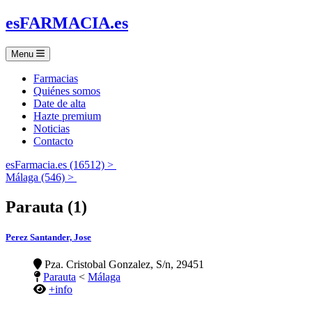
es
FARMACIA
.es
Menu
Farmacias
Quiénes somos
Date de alta
Hazte premium
Noticias
Contacto
esFarmacia.es (16512) >
Málaga (546) >
Parauta (1)
Perez Santander, Jose
Pza. Cristobal Gonzalez, S/n, 29451
Parauta
<
Málaga
+info