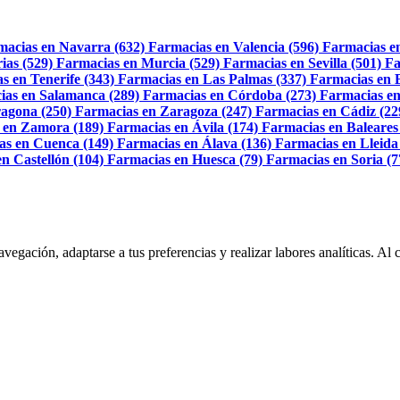
macias en Navarra (632)
Farmacias en Valencia (596)
Farmacias e
ias (529)
Farmacias en Murcia (529)
Farmacias en Sevilla (501)
Fa
s en Tenerife (343)
Farmacias en Las Palmas (337)
Farmacias en 
ias en Salamanca (289)
Farmacias en Córdoba (273)
Farmacias en
agona (250)
Farmacias en Zaragoza (247)
Farmacias en Cádiz (22
 en Zamora (189)
Farmacias en Ávila (174)
Farmacias en Baleares
as en Cuenca (149)
Farmacias en Álava (136)
Farmacias en Lleida
n Castellón (104)
Farmacias en Huesca (79)
Farmacias en Soria (7
navegación, adaptarse a tus preferencias y realizar labores analíticas. 