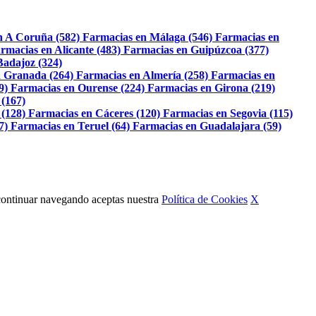
n A Coruña (582)
Farmacias en Málaga (546)
Farmacias en
rmacias en Alicante (483)
Farmacias en Guipúzcoa (377)
Badajoz (324)
 Granada (264)
Farmacias en Almería (258)
Farmacias en
9)
Farmacias en Ourense (224)
Farmacias en Girona (219)
 (167)
 (128)
Farmacias en Cáceres (120)
Farmacias en Segovia (115)
7)
Farmacias en Teruel (64)
Farmacias en Guadalajara (59)
Al continuar navegando aceptas nuestra
Política de Cookies
X