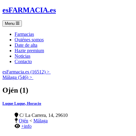
es
FARMACIA
.es
Menu
Farmacias
Quiénes somos
Date de alta
Hazte premium
Noticias
Contacto
esFarmacia.es (16512) >
Málaga (546) >
Ojén (1)
Luque Luque, Horacio
C/ La Carrera, 14, 29610
Ojén
<
Málaga
+info