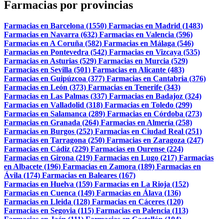
Farmacias por provincias
Farmacias en Barcelona (1550)
Farmacias en Madrid (1483)
Farmacias en Navarra (632)
Farmacias en Valencia (596)
Farmacias en A Coruña (582)
Farmacias en Málaga (546)
Farmacias en Pontevedra (542)
Farmacias en Vizcaya (535)
Farmacias en Asturias (529)
Farmacias en Murcia (529)
Farmacias en Sevilla (501)
Farmacias en Alicante (483)
Farmacias en Guipúzcoa (377)
Farmacias en Cantabria (376)
Farmacias en León (373)
Farmacias en Tenerife (343)
Farmacias en Las Palmas (337)
Farmacias en Badajoz (324)
Farmacias en Valladolid (318)
Farmacias en Toledo (299)
Farmacias en Salamanca (289)
Farmacias en Córdoba (273)
Farmacias en Granada (264)
Farmacias en Almería (258)
Farmacias en Burgos (252)
Farmacias en Ciudad Real (251)
Farmacias en Tarragona (250)
Farmacias en Zaragoza (247)
Farmacias en Cádiz (229)
Farmacias en Ourense (224)
Farmacias en Girona (219)
Farmacias en Lugo (217)
Farmacias
en Albacete (196)
Farmacias en Zamora (189)
Farmacias en
Ávila (174)
Farmacias en Baleares (167)
Farmacias en Huelva (159)
Farmacias en La Rioja (152)
Farmacias en Cuenca (149)
Farmacias en Álava (136)
Farmacias en Lleida (128)
Farmacias en Cáceres (120)
Farmacias en Segovia (115)
Farmacias en Palencia (113)