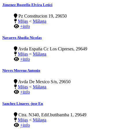
Jimenez Bootello Elvira Letici
Pz Constitucion 19, 29650
Mijas
<
Málaga
+info
Navarro Abadia Nicolas
Avda España Cc Los Cipreses, 29649
Mijas
<
Málaga
+info
Nieves Moreno Antonio
Avda De Mexico S/n, 29650
Mijas
<
Málaga
+info
Sanchez Linares -jose En
Ctra. N340, Edif.butibamba 1, 29649
Mijas
<
Málaga
+info