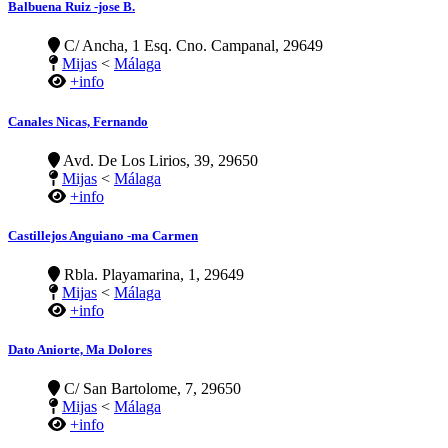
Balbuena Ruiz -jose B.
C/ Ancha, 1 Esq. Cno. Campanal, 29649
Mijas
<
Málaga
+info
Canales Nicas, Fernando
Avd. De Los Lirios, 39, 29650
Mijas
<
Málaga
+info
Castillejos Anguiano -ma Carmen
Rbla. Playamarina, 1, 29649
Mijas
<
Málaga
+info
Dato Aniorte, Ma Dolores
C/ San Bartolome, 7, 29650
Mijas
<
Málaga
+info