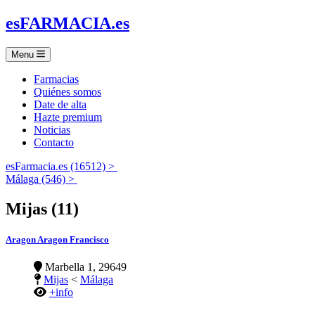
es
FARMACIA
.es
Menu
Farmacias
Quiénes somos
Date de alta
Hazte premium
Noticias
Contacto
esFarmacia.es (16512) >
Málaga (546) >
Mijas (11)
Aragon Aragon Francisco
Marbella 1, 29649
Mijas
<
Málaga
+info