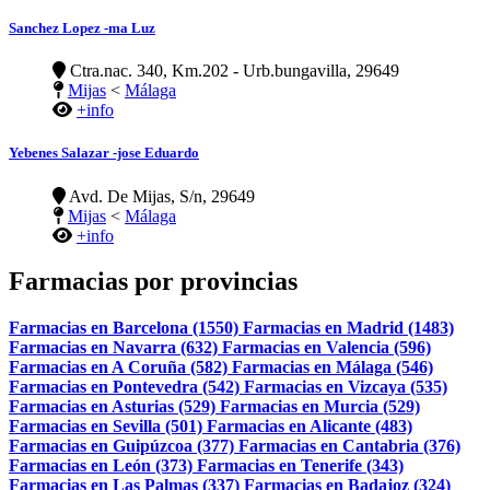
Sanchez Lopez -ma Luz
Ctra.nac. 340, Km.202 - Urb.bungavilla, 29649
Mijas
<
Málaga
+info
Yebenes Salazar -jose Eduardo
Avd. De Mijas, S/n, 29649
Mijas
<
Málaga
+info
Farmacias por provincias
Farmacias en Barcelona (1550)
Farmacias en Madrid (1483)
Farmacias en Navarra (632)
Farmacias en Valencia (596)
Farmacias en A Coruña (582)
Farmacias en Málaga (546)
Farmacias en Pontevedra (542)
Farmacias en Vizcaya (535)
Farmacias en Asturias (529)
Farmacias en Murcia (529)
Farmacias en Sevilla (501)
Farmacias en Alicante (483)
Farmacias en Guipúzcoa (377)
Farmacias en Cantabria (376)
Farmacias en León (373)
Farmacias en Tenerife (343)
Farmacias en Las Palmas (337)
Farmacias en Badajoz (324)