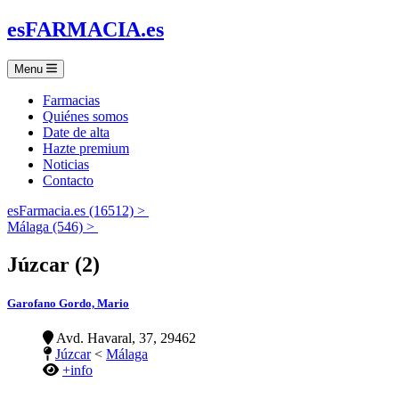
es
FARMACIA
.es
Menu
Farmacias
Quiénes somos
Date de alta
Hazte premium
Noticias
Contacto
esFarmacia.es (16512) >
Málaga (546) >
Júzcar (2)
Garofano Gordo, Mario
Avd. Havaral, 37, 29462
Júzcar
<
Málaga
+info