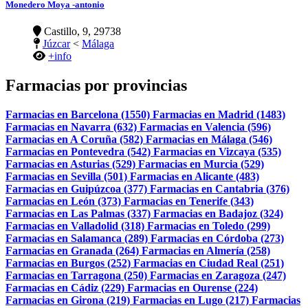
Monedero Moya -antonio
Castillo, 9, 29738
Júzcar
<
Málaga
+info
Farmacias por provincias
Farmacias en Barcelona (1550)
Farmacias en Madrid (1483)
Farmacias en Navarra (632)
Farmacias en Valencia (596)
Farmacias en A Coruña (582)
Farmacias en Málaga (546)
Farmacias en Pontevedra (542)
Farmacias en Vizcaya (535)
Farmacias en Asturias (529)
Farmacias en Murcia (529)
Farmacias en Sevilla (501)
Farmacias en Alicante (483)
Farmacias en Guipúzcoa (377)
Farmacias en Cantabria (376)
Farmacias en León (373)
Farmacias en Tenerife (343)
Farmacias en Las Palmas (337)
Farmacias en Badajoz (324)
Farmacias en Valladolid (318)
Farmacias en Toledo (299)
Farmacias en Salamanca (289)
Farmacias en Córdoba (273)
Farmacias en Granada (264)
Farmacias en Almería (258)
Farmacias en Burgos (252)
Farmacias en Ciudad Real (251)
Farmacias en Tarragona (250)
Farmacias en Zaragoza (247)
Farmacias en Cádiz (229)
Farmacias en Ourense (224)
Farmacias en Girona (219)
Farmacias en Lugo (217)
Farmacias