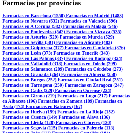
Farmacias por provincias
Farmacias en Barcelona (1550)
Farmacias en Madrid (1483)
Farmacias en Navarra (632)
Farmacias en Valencia (596)
Farmacias en A Coruña (582)
Farmacias en Málaga (546)
Farmacias en Pontevedra (542)
Farmacias en Vizcaya (535)
Farmacias en Asturias (529)
Farmacias en Murcia (529)
Farmacias en Sevilla (501)
Farmacias en Alicante (483)
Farmacias en Guipúzcoa (377)
Farmacias en Cantabria (376)
Farmacias en León (373)
Farmacias en Tenerife (343)
Farmacias en Las Palmas (337)
Farmacias en Badajoz (324)
Farmacias en Valladolid (318)
Farmacias en Toledo (299)
Farmacias en Salamanca (289)
Farmacias en Córdoba (273)
Farmacias en Granada (264)
Farmacias en Almería (258)
Farmacias en Burgos (252)
Farmacias en Ciudad Real (251)
Farmacias en Tarragona (250)
Farmacias en Zaragoza (247)
Farmacias en Cádiz (229)
Farmacias en Ourense (224)
Farmacias en Girona (219)
Farmacias en Lugo (217)
Farmacias
en Albacete (196)
Farmacias en Zamora (189)
Farmacias en
Ávila (174)
Farmacias en Baleares (167)
Farmacias en Huelva (159)
Farmacias en La Rioja (152)
Farmacias en Cuenca (149)
Farmacias en Álava (136)
Farmacias en Lleida (128)
Farmacias en Cáceres (120)
Farmacias en Segovia (115)
Farmacias en Palencia (113)