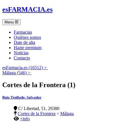
es
FARMACIA
.es
Menu
Farmacias
Quiénes somos
Date de alta
Hazte premium
Noticias
Contacto
esFarmacia.es (16512) >
Málaga (546) >
Cortes de la Frontera (1)
Ruiz Tenllado, Salvador
C/ Libertad, 51, 29380
Cortes de la Frontera
<
Málaga
+info