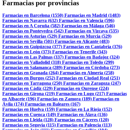
Farmacias por provincias
Farmacias en Barcelona (1550)
Farmacias en Madrid (1483)
Farmacias en Navarra (632)
Farmacias en Valencia (596)
Farmacias en A Coruña (582)
Farmacias en Málaga (546)
Farmacias en Pontevedra (542)
Farmacias en Vizcaya (535)
Farmacias en Asturias (529)
Farmacias en Murcia (529)
Farmacias en Sevilla (501)
Farmacias en Alicante (483)
Farmacias en Guipúzcoa (377)
Farmacias en Cantabria (376)
Farmacias en León (373)
Farmacias en Tenerife (343)
Farmacias en Las Palmas (337)
Farmacias en Badajoz (324)
Farmacias en Valladolid (318)
Farmacias en Toledo (299)
Farmacias en Salamanca (289)
Farmacias en Córdoba (273)
Farmacias en Granada (264)
Farmacias en Almería (258)
Farmacias en Burgos (252)
Farmacias en Ciudad Real (251)
Farmacias en Tarragona (250)
Farmacias en Zaragoza (247)
Farmacias en Cádiz (229)
Farmacias en Ourense (224)
Farmacias en Girona (219)
Farmacias en Lugo (217)
Farmacias
en Albacete (196)
Farmacias en Zamora (189)
Farmacias en
Ávila (174)
Farmacias en Baleares (167)
Farmacias en Huelva (159)
Farmacias en La Rioja (152)
Farmacias en Cuenca (149)
Farmacias en Álava (136)
Farmacias en Lleida (128)
Farmacias en Cáceres (120)
Farmacias en Segovia (115)
Farmacias en Palencia (113)