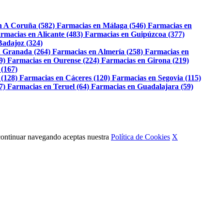
n A Coruña (582)
Farmacias en Málaga (546)
Farmacias en
rmacias en Alicante (483)
Farmacias en Guipúzcoa (377)
Badajoz (324)
 Granada (264)
Farmacias en Almería (258)
Farmacias en
9)
Farmacias en Ourense (224)
Farmacias en Girona (219)
 (167)
 (128)
Farmacias en Cáceres (120)
Farmacias en Segovia (115)
7)
Farmacias en Teruel (64)
Farmacias en Guadalajara (59)
Al continuar navegando aceptas nuestra
Política de Cookies
X