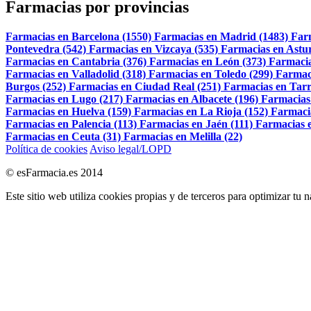
Farmacias por provincias
Farmacias en Barcelona (1550)
Farmacias en Madrid (1483)
Far
Pontevedra (542)
Farmacias en Vizcaya (535)
Farmacias en Astur
Farmacias en Cantabria (376)
Farmacias en León (373)
Farmacia
Farmacias en Valladolid (318)
Farmacias en Toledo (299)
Farmac
Burgos (252)
Farmacias en Ciudad Real (251)
Farmacias en Tarr
Farmacias en Lugo (217)
Farmacias en Albacete (196)
Farmacias
Farmacias en Huelva (159)
Farmacias en La Rioja (152)
Farmaci
Farmacias en Palencia (113)
Farmacias en Jaén (111)
Farmacias e
Farmacias en Ceuta (31)
Farmacias en Melilla (22)
Política de cookies
Aviso legal/LOPD
© esFarmacia.es 2014
Este sitio web utiliza cookies propias y de terceros para optimizar tu 