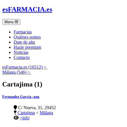
es
FARMACIA
.es
Menu
Farmacias
Quiénes somos
Date de alta
Hazte premium
Noticias
Contacto
esFarmacia.es (16512) >
Málaga (546) >
Cartajima (1)
Fernandez Garcia -ana
C/ Nueva, 31, 29452
Cartajima
<
Málaga
+info