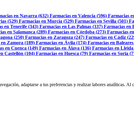
macias en Navarra (632)
Farmacias en Valencia (596)
Farmacias e
ias (529)
Farmacias en Murcia (529)
Farmacias en Sevilla (501)
Fa
s en Tenerife (343)
Farmacias en Las Palmas (337)
Farmacias en 
ias en Salamanca (289)
Farmacias en Córdoba (273)
Farmacias en
agona (250)
Farmacias en Zaragoza (247)
Farmacias en Cádiz (22
 en Zamora (189)
Farmacias en Ávila (174)
Farmacias en Baleares
as en Cuenca (149)
Farmacias en Álava (136)
Farmacias en Lleida
n Castellón (104)
Farmacias en Huesca (79)
Farmacias en Soria (7
navegación, adaptarse a tus preferencias y realizar labores analíticas. 