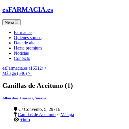
es
FARMACIA
.es
Menu
Farmacias
Quiénes somos
Date de alta
Hazte premium
Noticias
Contacto
esFarmacia.es (16512) >
Málaga (546) >
Canillas de Aceituno (1)
Albardiaz Jimenez, Susana
C/ Convento, 5, 29716
Canillas de Aceituno
<
Málaga
+info