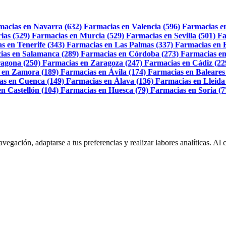
macias en Navarra (632)
Farmacias en Valencia (596)
Farmacias e
ias (529)
Farmacias en Murcia (529)
Farmacias en Sevilla (501)
Fa
s en Tenerife (343)
Farmacias en Las Palmas (337)
Farmacias en 
ias en Salamanca (289)
Farmacias en Córdoba (273)
Farmacias en
agona (250)
Farmacias en Zaragoza (247)
Farmacias en Cádiz (22
 en Zamora (189)
Farmacias en Ávila (174)
Farmacias en Baleares
as en Cuenca (149)
Farmacias en Álava (136)
Farmacias en Lleida
n Castellón (104)
Farmacias en Huesca (79)
Farmacias en Soria (7
navegación, adaptarse a tus preferencias y realizar labores analíticas. 