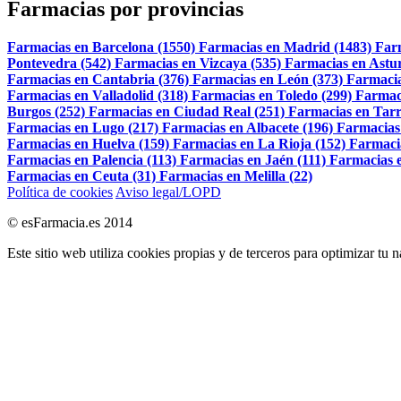
Farmacias por provincias
Farmacias en Barcelona (1550)
Farmacias en Madrid (1483)
Far
Pontevedra (542)
Farmacias en Vizcaya (535)
Farmacias en Astur
Farmacias en Cantabria (376)
Farmacias en León (373)
Farmacia
Farmacias en Valladolid (318)
Farmacias en Toledo (299)
Farmac
Burgos (252)
Farmacias en Ciudad Real (251)
Farmacias en Tarr
Farmacias en Lugo (217)
Farmacias en Albacete (196)
Farmacias
Farmacias en Huelva (159)
Farmacias en La Rioja (152)
Farmaci
Farmacias en Palencia (113)
Farmacias en Jaén (111)
Farmacias e
Farmacias en Ceuta (31)
Farmacias en Melilla (22)
Política de cookies
Aviso legal/LOPD
© esFarmacia.es 2014
Este sitio web utiliza cookies propias y de terceros para optimizar tu 