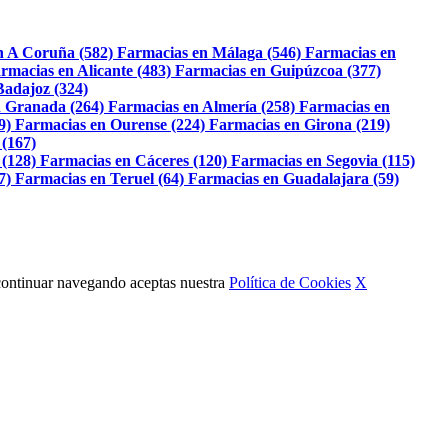
n A Coruña (582)
Farmacias en Málaga (546)
Farmacias en
rmacias en Alicante (483)
Farmacias en Guipúzcoa (377)
Badajoz (324)
 Granada (264)
Farmacias en Almería (258)
Farmacias en
9)
Farmacias en Ourense (224)
Farmacias en Girona (219)
 (167)
 (128)
Farmacias en Cáceres (120)
Farmacias en Segovia (115)
7)
Farmacias en Teruel (64)
Farmacias en Guadalajara (59)
Al continuar navegando aceptas nuestra
Política de Cookies
X