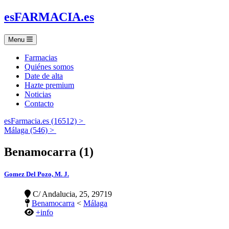
es
FARMACIA
.es
Menu
Farmacias
Quiénes somos
Date de alta
Hazte premium
Noticias
Contacto
esFarmacia.es (16512) >
Málaga (546) >
Benamocarra (1)
Gomez Del Pozo, M. J.
C/ Andalucia, 25, 29719
Benamocarra
<
Málaga
+info