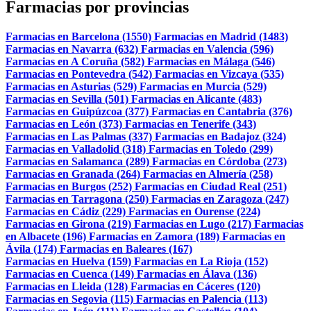
Farmacias por provincias
Farmacias en Barcelona (1550)
Farmacias en Madrid (1483)
Farmacias en Navarra (632)
Farmacias en Valencia (596)
Farmacias en A Coruña (582)
Farmacias en Málaga (546)
Farmacias en Pontevedra (542)
Farmacias en Vizcaya (535)
Farmacias en Asturias (529)
Farmacias en Murcia (529)
Farmacias en Sevilla (501)
Farmacias en Alicante (483)
Farmacias en Guipúzcoa (377)
Farmacias en Cantabria (376)
Farmacias en León (373)
Farmacias en Tenerife (343)
Farmacias en Las Palmas (337)
Farmacias en Badajoz (324)
Farmacias en Valladolid (318)
Farmacias en Toledo (299)
Farmacias en Salamanca (289)
Farmacias en Córdoba (273)
Farmacias en Granada (264)
Farmacias en Almería (258)
Farmacias en Burgos (252)
Farmacias en Ciudad Real (251)
Farmacias en Tarragona (250)
Farmacias en Zaragoza (247)
Farmacias en Cádiz (229)
Farmacias en Ourense (224)
Farmacias en Girona (219)
Farmacias en Lugo (217)
Farmacias
en Albacete (196)
Farmacias en Zamora (189)
Farmacias en
Ávila (174)
Farmacias en Baleares (167)
Farmacias en Huelva (159)
Farmacias en La Rioja (152)
Farmacias en Cuenca (149)
Farmacias en Álava (136)
Farmacias en Lleida (128)
Farmacias en Cáceres (120)
Farmacias en Segovia (115)
Farmacias en Palencia (113)