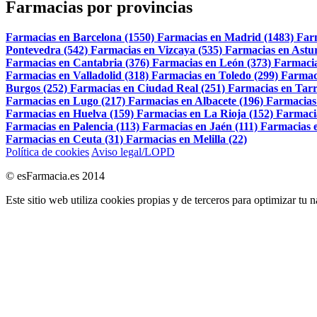
Farmacias por provincias
Farmacias en Barcelona (1550)
Farmacias en Madrid (1483)
Far
Pontevedra (542)
Farmacias en Vizcaya (535)
Farmacias en Astur
Farmacias en Cantabria (376)
Farmacias en León (373)
Farmacia
Farmacias en Valladolid (318)
Farmacias en Toledo (299)
Farmac
Burgos (252)
Farmacias en Ciudad Real (251)
Farmacias en Tarr
Farmacias en Lugo (217)
Farmacias en Albacete (196)
Farmacias
Farmacias en Huelva (159)
Farmacias en La Rioja (152)
Farmaci
Farmacias en Palencia (113)
Farmacias en Jaén (111)
Farmacias e
Farmacias en Ceuta (31)
Farmacias en Melilla (22)
Política de cookies
Aviso legal/LOPD
© esFarmacia.es 2014
Este sitio web utiliza cookies propias y de terceros para optimizar tu 