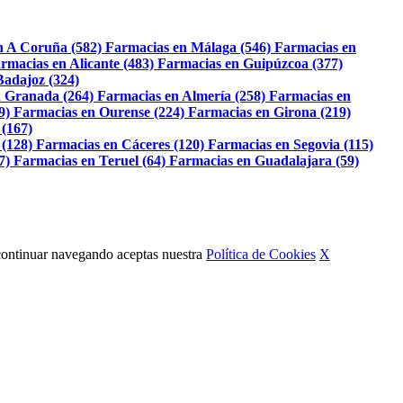
n A Coruña (582)
Farmacias en Málaga (546)
Farmacias en
rmacias en Alicante (483)
Farmacias en Guipúzcoa (377)
Badajoz (324)
 Granada (264)
Farmacias en Almería (258)
Farmacias en
9)
Farmacias en Ourense (224)
Farmacias en Girona (219)
 (167)
 (128)
Farmacias en Cáceres (120)
Farmacias en Segovia (115)
7)
Farmacias en Teruel (64)
Farmacias en Guadalajara (59)
Al continuar navegando aceptas nuestra
Política de Cookies
X