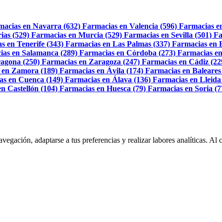
macias en Navarra (632)
Farmacias en Valencia (596)
Farmacias e
ias (529)
Farmacias en Murcia (529)
Farmacias en Sevilla (501)
Fa
s en Tenerife (343)
Farmacias en Las Palmas (337)
Farmacias en 
ias en Salamanca (289)
Farmacias en Córdoba (273)
Farmacias en
agona (250)
Farmacias en Zaragoza (247)
Farmacias en Cádiz (22
 en Zamora (189)
Farmacias en Ávila (174)
Farmacias en Baleares
as en Cuenca (149)
Farmacias en Álava (136)
Farmacias en Lleida
n Castellón (104)
Farmacias en Huesca (79)
Farmacias en Soria (7
navegación, adaptarse a tus preferencias y realizar labores analíticas. 