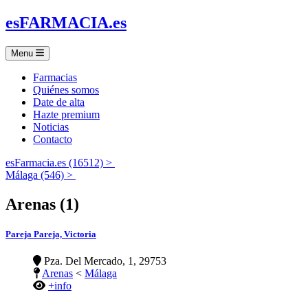
es
FARMACIA
.es
Menu
Farmacias
Quiénes somos
Date de alta
Hazte premium
Noticias
Contacto
esFarmacia.es (16512) >
Málaga (546) >
Arenas (1)
Pareja Pareja, Victoria
Pza. Del Mercado, 1, 29753
Arenas
<
Málaga
+info