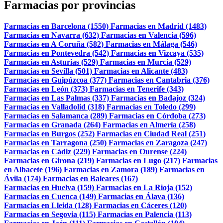
Farmacias por provincias
Farmacias en Barcelona (1550)
Farmacias en Madrid (1483)
Farmacias en Navarra (632)
Farmacias en Valencia (596)
Farmacias en A Coruña (582)
Farmacias en Málaga (546)
Farmacias en Pontevedra (542)
Farmacias en Vizcaya (535)
Farmacias en Asturias (529)
Farmacias en Murcia (529)
Farmacias en Sevilla (501)
Farmacias en Alicante (483)
Farmacias en Guipúzcoa (377)
Farmacias en Cantabria (376)
Farmacias en León (373)
Farmacias en Tenerife (343)
Farmacias en Las Palmas (337)
Farmacias en Badajoz (324)
Farmacias en Valladolid (318)
Farmacias en Toledo (299)
Farmacias en Salamanca (289)
Farmacias en Córdoba (273)
Farmacias en Granada (264)
Farmacias en Almería (258)
Farmacias en Burgos (252)
Farmacias en Ciudad Real (251)
Farmacias en Tarragona (250)
Farmacias en Zaragoza (247)
Farmacias en Cádiz (229)
Farmacias en Ourense (224)
Farmacias en Girona (219)
Farmacias en Lugo (217)
Farmacias
en Albacete (196)
Farmacias en Zamora (189)
Farmacias en
Ávila (174)
Farmacias en Baleares (167)
Farmacias en Huelva (159)
Farmacias en La Rioja (152)
Farmacias en Cuenca (149)
Farmacias en Álava (136)
Farmacias en Lleida (128)
Farmacias en Cáceres (120)
Farmacias en Segovia (115)
Farmacias en Palencia (113)