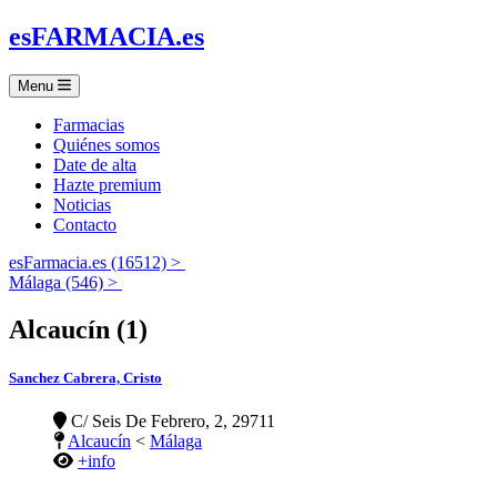
es
FARMACIA
.es
Menu
Farmacias
Quiénes somos
Date de alta
Hazte premium
Noticias
Contacto
esFarmacia.es (16512) >
Málaga (546) >
Alcaucín (1)
Sanchez Cabrera, Cristo
C/ Seis De Febrero, 2, 29711
Alcaucín
<
Málaga
+info