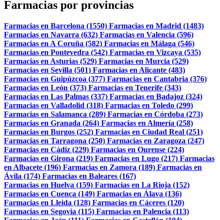
Farmacias por provincias
Farmacias en Barcelona (1550)
Farmacias en Madrid (1483)
Farmacias en Navarra (632)
Farmacias en Valencia (596)
Farmacias en A Coruña (582)
Farmacias en Málaga (546)
Farmacias en Pontevedra (542)
Farmacias en Vizcaya (535)
Farmacias en Asturias (529)
Farmacias en Murcia (529)
Farmacias en Sevilla (501)
Farmacias en Alicante (483)
Farmacias en Guipúzcoa (377)
Farmacias en Cantabria (376)
Farmacias en León (373)
Farmacias en Tenerife (343)
Farmacias en Las Palmas (337)
Farmacias en Badajoz (324)
Farmacias en Valladolid (318)
Farmacias en Toledo (299)
Farmacias en Salamanca (289)
Farmacias en Córdoba (273)
Farmacias en Granada (264)
Farmacias en Almería (258)
Farmacias en Burgos (252)
Farmacias en Ciudad Real (251)
Farmacias en Tarragona (250)
Farmacias en Zaragoza (247)
Farmacias en Cádiz (229)
Farmacias en Ourense (224)
Farmacias en Girona (219)
Farmacias en Lugo (217)
Farmacias
en Albacete (196)
Farmacias en Zamora (189)
Farmacias en
Ávila (174)
Farmacias en Baleares (167)
Farmacias en Huelva (159)
Farmacias en La Rioja (152)
Farmacias en Cuenca (149)
Farmacias en Álava (136)
Farmacias en Lleida (128)
Farmacias en Cáceres (120)
Farmacias en Segovia (115)
Farmacias en Palencia (113)