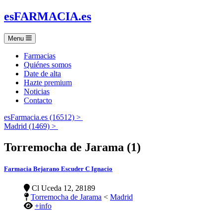
es
FARMACIA
.es
Menu
Farmacias
Quiénes somos
Date de alta
Hazte premium
Noticias
Contacto
esFarmacia.es (16512) >
Madrid (1469) >
Torremocha de Jarama (1)
Farmacia Bejarano Escuder C Ignacio
Cl Uceda 12, 28189
Torremocha de Jarama
<
Madrid
+info