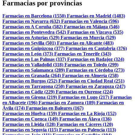
Farmacias por provincias
Farmacias en Barcelona (1550)
Farmacias en Madrid (1483)
Farmacias en Navarra (632)
Farmacias en Valencia (596)
Farmacias en A Coruña (582)
Farmacias en Málaga (546)
Farmacias en Pontevedra (542)
Farmacias en Vizcaya (535)
Farmacias en Asturias (529)
Farmacias en Murcia (529)
Farmacias en Sevilla (501)
Farmacias en Alicante (483)
Farmacias en Guipúzcoa (377)
Farmacias en Cantabria (376)
Farmacias en León (373)
Farmacias en Tenerife (343)
Farmacias en Las Palmas (337)
Farmacias en Badajoz (324)
Farmacias en Valladolid (318)
Farmacias en Toledo (299)
Farmacias en Salamanca (289)
Farmacias en Córdoba (273)
Farmacias en Granada (264)
Farmacias en Almería (258)
Farmacias en Burgos (252)
Farmacias en Ciudad Real (251)
Farmacias en Tarragona (250)
Farmacias en Zaragoza (247)
Farmacias en Cádiz (229)
Farmacias en Ourense (224)
Farmacias en Girona (219)
Farmacias en Lugo (217)
Farmacias
en Albacete (196)
Farmacias en Zamora (189)
Farmacias en
Ávila (174)
Farmacias en Baleares (167)
Farmacias en Huelva (159)
Farmacias en La Rioja (152)
Farmacias en Cuenca (149)
Farmacias en Álava (136)
Farmacias en Lleida (128)
Farmacias en Cáceres (120)
Farmacias en Segovia (115)
Farmacias en Palencia (113)