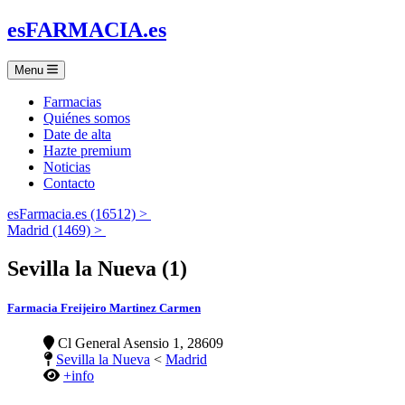
es
FARMACIA
.es
Menu
Farmacias
Quiénes somos
Date de alta
Hazte premium
Noticias
Contacto
esFarmacia.es (16512) >
Madrid (1469) >
Sevilla la Nueva (1)
Farmacia Freijeiro Martinez Carmen
Cl General Asensio 1, 28609
Sevilla la Nueva
<
Madrid
+info