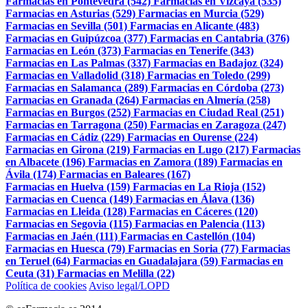
Farmacias en Pontevedra (542)
Farmacias en Vizcaya (535)
Farmacias en Asturias (529)
Farmacias en Murcia (529)
Farmacias en Sevilla (501)
Farmacias en Alicante (483)
Farmacias en Guipúzcoa (377)
Farmacias en Cantabria (376)
Farmacias en León (373)
Farmacias en Tenerife (343)
Farmacias en Las Palmas (337)
Farmacias en Badajoz (324)
Farmacias en Valladolid (318)
Farmacias en Toledo (299)
Farmacias en Salamanca (289)
Farmacias en Córdoba (273)
Farmacias en Granada (264)
Farmacias en Almería (258)
Farmacias en Burgos (252)
Farmacias en Ciudad Real (251)
Farmacias en Tarragona (250)
Farmacias en Zaragoza (247)
Farmacias en Cádiz (229)
Farmacias en Ourense (224)
Farmacias en Girona (219)
Farmacias en Lugo (217)
Farmacias
en Albacete (196)
Farmacias en Zamora (189)
Farmacias en
Ávila (174)
Farmacias en Baleares (167)
Farmacias en Huelva (159)
Farmacias en La Rioja (152)
Farmacias en Cuenca (149)
Farmacias en Álava (136)
Farmacias en Lleida (128)
Farmacias en Cáceres (120)
Farmacias en Segovia (115)
Farmacias en Palencia (113)
Farmacias en Jaén (111)
Farmacias en Castellón (104)
Farmacias en Huesca (79)
Farmacias en Soria (77)
Farmacias
en Teruel (64)
Farmacias en Guadalajara (59)
Farmacias en
Ceuta (31)
Farmacias en Melilla (22)
Política de cookies
Aviso legal/LOPD