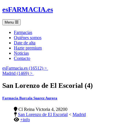
es
FARMACIA
.es
Menu
Farmacias
Quiénes somos
Date de alta
Hazte premium
Noticias
Contacto
esFarmacia.es (16512) >
Madrid (1469) >
San Lorenzo de El Escorial (4)
Farmacia Barcala Suarez Aurora
Cl Reina Victoria 4, 28200
San Lorenzo de El Escorial
<
Madrid
+info