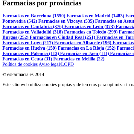
Farmacias por provincias
Farmacias en Barcelona (1550)
Farmacias en Madrid (1483)
Far
Pontevedra (542)
Farmacias en Vizcaya (535)
Farmacias en Astur
Farmacias en Cantabria (376)
Farmacias en León (373)
Farmacia
Farmacias en Valladolid (318)
Farmacias en Toledo (299)
Farmac
Burgos (252)
Farmacias en Ciudad Real (251)
Farmacias en Tarr
Farmacias en Lugo (217)
Farmacias en Albacete (196)
Farmacias
Farmacias en Huelva (159)
Farmacias en La Rioja (152)
Farmaci
Farmacias en Palencia (113)
Farmacias en Jaén (111)
Farmacias e
Farmacias en Ceuta (31)
Farmacias en Melilla (22)
Política de cookies
Aviso legal/LOPD
© esFarmacia.es 2014
Este sitio web utiliza cookies propias y de terceros para optimizar tu 