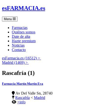
es
FARMACIA
.es
Menu
Farmacias
Quiénes somos
Date de alta
Hazte premium
Noticias
Contacto
esFarmacia.es (16512) >
Madrid (1469) >
Rascafría (1)
Farmacia Martin Martin Eva
Av Del Valle Sn, 28740
Rascafría
<
Madrid
+info