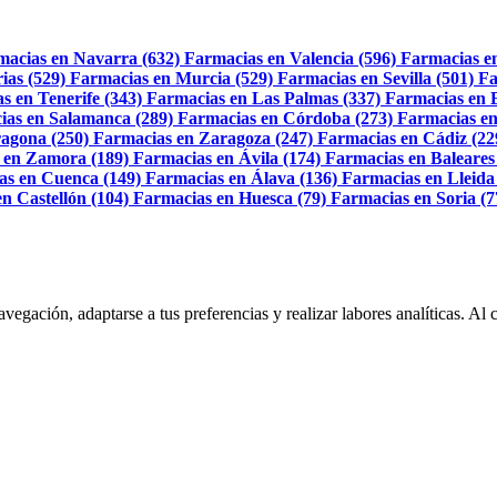
macias en Navarra (632)
Farmacias en Valencia (596)
Farmacias e
ias (529)
Farmacias en Murcia (529)
Farmacias en Sevilla (501)
Fa
s en Tenerife (343)
Farmacias en Las Palmas (337)
Farmacias en 
ias en Salamanca (289)
Farmacias en Córdoba (273)
Farmacias en
agona (250)
Farmacias en Zaragoza (247)
Farmacias en Cádiz (22
 en Zamora (189)
Farmacias en Ávila (174)
Farmacias en Baleares
as en Cuenca (149)
Farmacias en Álava (136)
Farmacias en Lleida
n Castellón (104)
Farmacias en Huesca (79)
Farmacias en Soria (7
navegación, adaptarse a tus preferencias y realizar labores analíticas. 