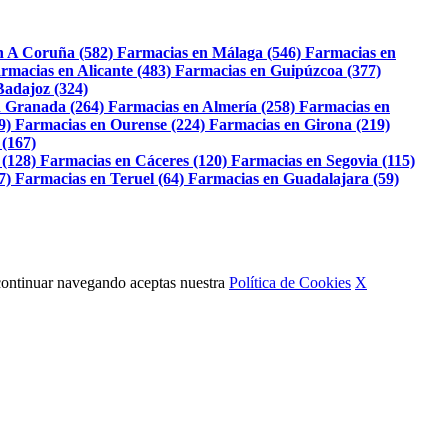
n A Coruña (582)
Farmacias en Málaga (546)
Farmacias en
rmacias en Alicante (483)
Farmacias en Guipúzcoa (377)
Badajoz (324)
 Granada (264)
Farmacias en Almería (258)
Farmacias en
9)
Farmacias en Ourense (224)
Farmacias en Girona (219)
 (167)
 (128)
Farmacias en Cáceres (120)
Farmacias en Segovia (115)
7)
Farmacias en Teruel (64)
Farmacias en Guadalajara (59)
Al continuar navegando aceptas nuestra
Política de Cookies
X