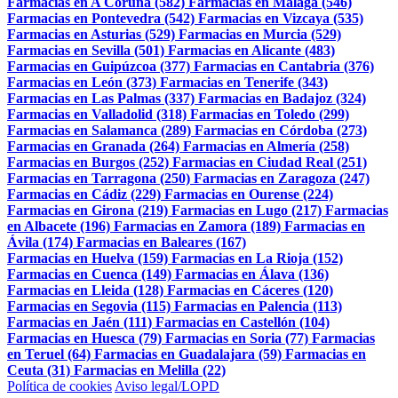
Farmacias en A Coruña (582)
Farmacias en Málaga (546)
Farmacias en Pontevedra (542)
Farmacias en Vizcaya (535)
Farmacias en Asturias (529)
Farmacias en Murcia (529)
Farmacias en Sevilla (501)
Farmacias en Alicante (483)
Farmacias en Guipúzcoa (377)
Farmacias en Cantabria (376)
Farmacias en León (373)
Farmacias en Tenerife (343)
Farmacias en Las Palmas (337)
Farmacias en Badajoz (324)
Farmacias en Valladolid (318)
Farmacias en Toledo (299)
Farmacias en Salamanca (289)
Farmacias en Córdoba (273)
Farmacias en Granada (264)
Farmacias en Almería (258)
Farmacias en Burgos (252)
Farmacias en Ciudad Real (251)
Farmacias en Tarragona (250)
Farmacias en Zaragoza (247)
Farmacias en Cádiz (229)
Farmacias en Ourense (224)
Farmacias en Girona (219)
Farmacias en Lugo (217)
Farmacias
en Albacete (196)
Farmacias en Zamora (189)
Farmacias en
Ávila (174)
Farmacias en Baleares (167)
Farmacias en Huelva (159)
Farmacias en La Rioja (152)
Farmacias en Cuenca (149)
Farmacias en Álava (136)
Farmacias en Lleida (128)
Farmacias en Cáceres (120)
Farmacias en Segovia (115)
Farmacias en Palencia (113)
Farmacias en Jaén (111)
Farmacias en Castellón (104)
Farmacias en Huesca (79)
Farmacias en Soria (77)
Farmacias
en Teruel (64)
Farmacias en Guadalajara (59)
Farmacias en
Ceuta (31)
Farmacias en Melilla (22)
Política de cookies
Aviso legal/LOPD