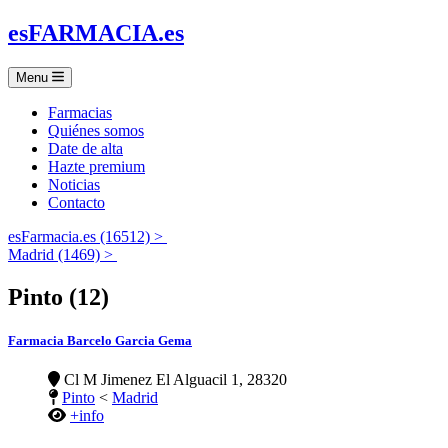
es
FARMACIA
.es
Menu
Farmacias
Quiénes somos
Date de alta
Hazte premium
Noticias
Contacto
esFarmacia.es (16512) >
Madrid (1469) >
Pinto (12)
Farmacia Barcelo Garcia Gema
Cl M Jimenez El Alguacil 1, 28320
Pinto
<
Madrid
+info