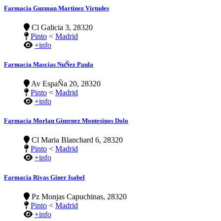
Farmacia Guzman Martinez Virtudes
Cl Galicia 3, 28320
Pinto
<
Madrid
+info
Farmacia Mascias NuÑez Paula
Av EspaÑa 20, 28320
Pinto
<
Madrid
+info
Farmacia Morlan Gimenez Montesinos Dolo
Cl Maria Blanchard 6, 28320
Pinto
<
Madrid
+info
Farmacia Rivas Giner Isabel
Pz Monjas Capuchinas, 28320
Pinto
<
Madrid
+info