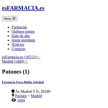
es
FARMACIA
.es
Menu
Farmacias
Quiénes somos
Date de alta
Hazte premium
Noticias
Contacto
esFarmacia.es (16512) >
Madrid (1469) >
Patones (1)
Farmacia Faya Rubio Soledad
Av Madrid S N, 28189
Patones
<
Madrid
+info