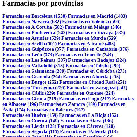
Farmacias por provincias
Farmacias en Barcelona (1550)
Farmacias en Madrid (1483)
Farmacias en Navarra (632)
Farmacias en Valencia (596)
Farmacias en A Coruña (582)
Farmacias en Málaga (546)
Farmacias en Pontevedra (542)
Farmacias en Vizcaya (535)
Farmacias en Asturias (529)
Farmacias en Murcia (529)
Farmacias en Sevilla (501)
Farmacias en Alicante (483)
Farmacias en Guipúzcoa (377)
Farmacias en Cantabria (376)
Farmacias en León (373)
Farmacias en Tenerife (343)
Farmacias en Las Palmas (337)
Farmacias en Badajoz (324)
Farmacias en Valladolid (318)
Farmacias en Toledo (299)
Farmacias en Salamanca (289)
Farmacias en Córdoba (273)
Farmacias en Granada (264)
Farmacias en Almería (258)
Farmacias en Burgos (252)
Farmacias en Ciudad Real (251)
Farmacias en Tarragona (250)
Farmacias en Zaragoza (247)
Farmacias en Cádiz (229)
Farmacias en Ourense (224)
Farmacias en Girona (219)
Farmacias en Lugo (217)
Farmacias
en Albacete (196)
Farmacias en Zamora (189)
Farmacias en
Ávila (174)
Farmacias en Baleares (167)
Farmacias en Huelva (159)
Farmacias en La Rioja (152)
Farmacias en Cuenca (149)
Farmacias en Álava (136)
Farmacias en Lleida (128)
Farmacias en Cáceres (120)
Farmacias en Segovia (115)
Farmacias en Palencia (113)