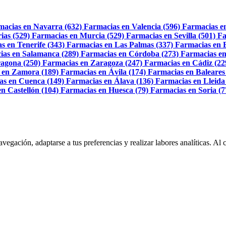
macias en Navarra (632)
Farmacias en Valencia (596)
Farmacias e
ias (529)
Farmacias en Murcia (529)
Farmacias en Sevilla (501)
Fa
s en Tenerife (343)
Farmacias en Las Palmas (337)
Farmacias en 
ias en Salamanca (289)
Farmacias en Córdoba (273)
Farmacias en
agona (250)
Farmacias en Zaragoza (247)
Farmacias en Cádiz (22
 en Zamora (189)
Farmacias en Ávila (174)
Farmacias en Baleares
as en Cuenca (149)
Farmacias en Álava (136)
Farmacias en Lleida
n Castellón (104)
Farmacias en Huesca (79)
Farmacias en Soria (7
navegación, adaptarse a tus preferencias y realizar labores analíticas. 