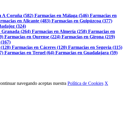
n A Coruña (582)
Farmacias en Málaga (546)
Farmacias en
rmacias en Alicante (483)
Farmacias en Guipúzcoa (377)
Badajoz (324)
 Granada (264)
Farmacias en Almería (258)
Farmacias en
9)
Farmacias en Ourense (224)
Farmacias en Girona (219)
 (167)
 (128)
Farmacias en Cáceres (120)
Farmacias en Segovia (115)
7)
Farmacias en Teruel (64)
Farmacias en Guadalajara (59)
Al continuar navegando aceptas nuestra
Política de Cookies
X