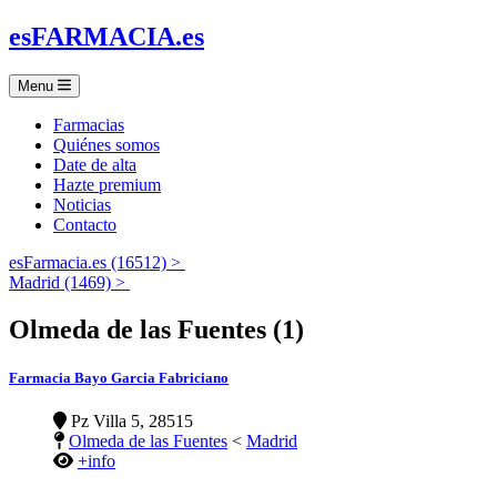
es
FARMACIA
.es
Menu
Farmacias
Quiénes somos
Date de alta
Hazte premium
Noticias
Contacto
esFarmacia.es (16512) >
Madrid (1469) >
Olmeda de las Fuentes (1)
Farmacia Bayo Garcia Fabriciano
Pz Villa 5, 28515
Olmeda de las Fuentes
<
Madrid
+info