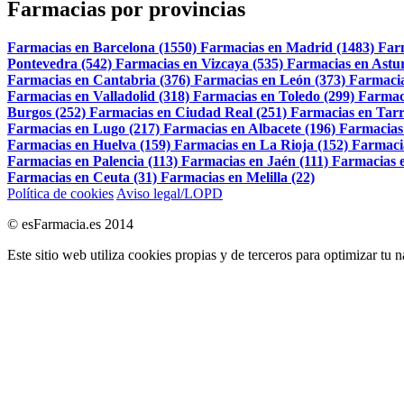
Farmacias por provincias
Farmacias en Barcelona (1550)
Farmacias en Madrid (1483)
Far
Pontevedra (542)
Farmacias en Vizcaya (535)
Farmacias en Astur
Farmacias en Cantabria (376)
Farmacias en León (373)
Farmacia
Farmacias en Valladolid (318)
Farmacias en Toledo (299)
Farmac
Burgos (252)
Farmacias en Ciudad Real (251)
Farmacias en Tarr
Farmacias en Lugo (217)
Farmacias en Albacete (196)
Farmacias
Farmacias en Huelva (159)
Farmacias en La Rioja (152)
Farmaci
Farmacias en Palencia (113)
Farmacias en Jaén (111)
Farmacias e
Farmacias en Ceuta (31)
Farmacias en Melilla (22)
Política de cookies
Aviso legal/LOPD
© esFarmacia.es 2014
Este sitio web utiliza cookies propias y de terceros para optimizar tu 